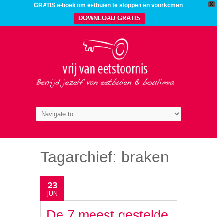
X
GRATIS e-boek om eetbuien te stoppen en voorkomen
DOWNLOAD GRATIS
Tagarchief:
braken
23
JUN
De 7 meest gestelde