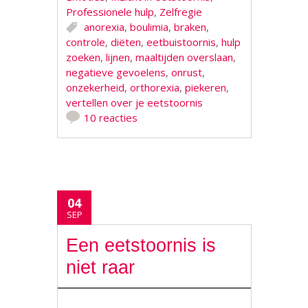
Professionele hulp
,
Zelfregie
anorexia
,
boulimia
,
braken
,
controle
,
diëten
,
eetbuistoornis
,
hulp
zoeken
,
lijnen
,
maaltijden overslaan
,
negatieve gevoelens
,
onrust
,
onzekerheid
,
orthorexia
,
piekeren
,
vertellen over je eetstoornis
10 reacties
04
SEP
Een eetstoornis is
niet raar