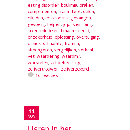
eating disorder
,
boulimia
,
braken
,
complimenten
,
crash dieet
,
delen
,
dik
,
dun
,
eetstoornis
,
gevangen
,
gevoelig
,
helpen
,
jojo
,
klein
,
lang
,
laxeermiddelen
,
lichaamsbeeld
,
onzekerheid
,
oplossing
,
overtuiging
,
paniek
,
schaamte
,
trauma
,
uithongeren
,
vergelijken
,
verhaal
,
vet
,
waardering
,
waarom?
,
worstelen
,
zelfbeheersing
,
zelfvertrouwen
,
zelfverzekerd
16 reacties
14
NOV
Haren in het