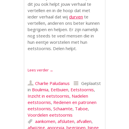
dit jou ook helpt jouw verhaal te
vertellen en in de hoop dat met
ieder verhaal dat wij
durven
te
vertellen, anderen ons beter kunnen
begrijpen en helpen. Er zijn namelijk
nog steeds te veel mensen die in
hun eentje worstelen met hun
eetstoornis. Delen helpt.
Lees verder
→
Charlie Paludanus
Geplaatst
in
Boulimia
,
Eetbuien
,
Eetstoornis
,
Inzicht in eetstoornis
,
Nadelen
eetstoornis
,
Redenen en patronen
eetstoornis
,
Schaamte
,
Taboe
,
Voordelen eetstoornis
aankomen
,
afsluiten
,
afvallen
,
afwijzing
,
anorexia
,
begrijpen
,
binge