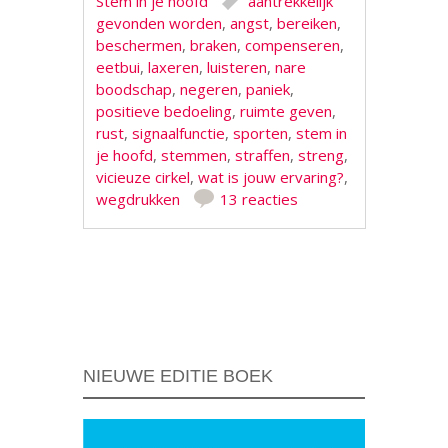
Stem in je hoofd
aantrekkelijk
gevonden worden
,
angst
,
bereiken
,
beschermen
,
braken
,
compenseren
,
eetbui
,
laxeren
,
luisteren
,
nare
boodschap
,
negeren
,
paniek
,
positieve bedoeling
,
ruimte geven
,
rust
,
signaalfunctie
,
sporten
,
stem in
je hoofd
,
stemmen
,
straffen
,
streng
,
vicieuze cirkel
,
wat is jouw ervaring?
,
wegdrukken
13 reacties
Berichtnavigatie
NIEUWE EDITIE BOEK