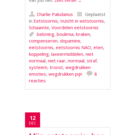
van jou niet.
Lees verder
→
Charlie Paludanus
Geplaatst
in
Eetstoornis
,
Inzicht in eetstoornis
,
Schaamte
,
Voordelen eetstoornis
beloning
,
boulimia
,
braken
,
compenseren
,
dopamine
,
eetstoornis
,
eetstoornis NAO
,
eten
,
koppeling
,
laxeermiddelen
,
niet
normaal
,
niet raar
,
normaal
,
straf
,
systeem
,
troost
,
wegdrukken
emoties
,
wegdrukken pijn
8
reacties
12
DEC