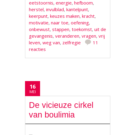
eetstoornis
,
energie
,
hefboom
,
herstel
,
invulblad
,
kantelpunt
,
keerpunt
,
keuzes maken
,
kracht
,
motivatie
,
naar toe
,
oefening
,
onbewust
,
stappen
,
toekomst
,
uit de
gevangenis
,
veranderen
,
vragen
,
vrij
leven
,
weg van
,
zelfregie
11
reacties
16
MEI
De vicieuze cirkel
van boulimia