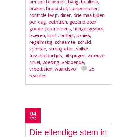
om aan te komen
,
bang
,
boulimia
,
braken
,
brandstof
,
compenseren
,
controle kwijt
,
diner
,
drie maaltijden
per dag
,
eetbuien
,
gezond eten
,
goede voornemens
,
hongergevoel
,
laxeren
,
lunch
,
ontbijt
,
paniek
,
regelmatig
,
schaamte
,
schuld
,
sporten
,
streng eten
,
suiker
,
tussendoortjes
,
uitspugen
,
vicieuze
cirkel
,
voeding
,
voldoende
,
vreetbuien
,
waardevol
25
reacties
04
APR
Die ellendige stem in