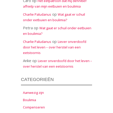
Caro
op
Het eetpatroon dat mij definitief
afhielp van mijn eetbuien en boulimia
op
Charlie Paludanus
Wat gaat er schuil
onder eetbuien en boulimia?
Petra
op
Wat gaat er schuil onder eetbuien
en boulimia?
op
Charlie Paludanus
Liever onverdoofd
door het leven – over herstel van een
eetstoornis
Anke
op
Liever onverdoofd door het leven –
over herstel van een eetstoornis
CATEGORIEËN
Aanwezig zijn
Boulimia
Compenseren