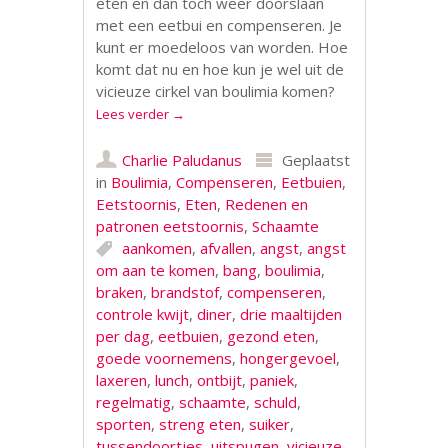
eten en dan toch weer doorslaan
met een eetbui en compenseren. Je
kunt er moedeloos van worden. Hoe
komt dat nu en hoe kun je wel uit de
vicieuze cirkel van boulimia komen?
Lees verder
→
Charlie Paludanus
Geplaatst
in
Boulimia
,
Compenseren
,
Eetbuien
,
Eetstoornis
,
Eten
,
Redenen en
patronen eetstoornis
,
Schaamte
aankomen
,
afvallen
,
angst
,
angst
om aan te komen
,
bang
,
boulimia
,
braken
,
brandstof
,
compenseren
,
controle kwijt
,
diner
,
drie maaltijden
per dag
,
eetbuien
,
gezond eten
,
goede voornemens
,
hongergevoel
,
laxeren
,
lunch
,
ontbijt
,
paniek
,
regelmatig
,
schaamte
,
schuld
,
sporten
,
streng eten
,
suiker
,
tussendoortjes
,
uitspugen
,
vicieuze