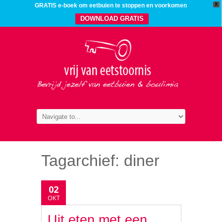
X
GRATIS e-boek om eetbuien te stoppen en voorkomen
DOWNLOAD GRATIS
Tagarchief:
diner
02
OKT
Uit eten met een