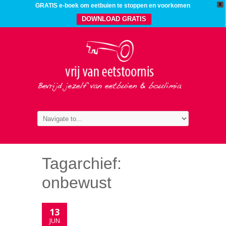
X
GRATIS e-boek om eetbuien te stoppen en voorkomen
DOWNLOAD GRATIS
Tagarchief:
onbewust
13
JUN