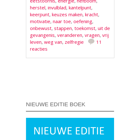
eetstoornis
,
energie
,
hefboom
,
herstel
,
invulblad
,
kantelpunt
,
keerpunt
,
keuzes maken
,
kracht
,
motivatie
,
naar toe
,
oefening
,
onbewust
,
stappen
,
toekomst
,
uit de
gevangenis
,
veranderen
,
vragen
,
vrij
leven
,
weg van
,
zelfregie
11
reacties
Berichtnavigatie
NIEUWE EDITIE BOEK