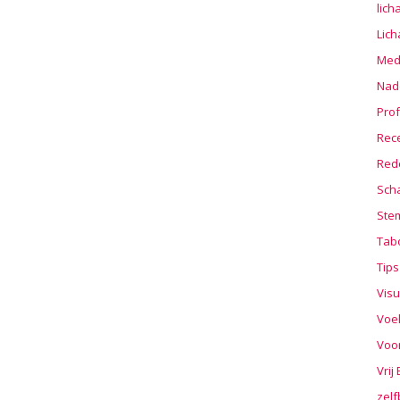
lic
Lic
Medi
Nad
Prof
Rec
Red
Sch
Stem
Tab
Tips
Visu
Voe
Voo
Vrij
zelf