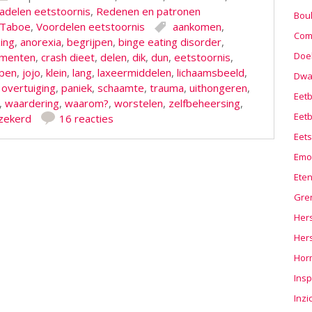
adelen eetstoornis
,
Redenen en patronen
Boul
Taboe
,
Voordelen eetstoornis
aankomen
,
Com
zing
,
anorexia
,
begrijpen
,
binge eating disorder
,
Doel
imenten
,
crash dieet
,
delen
,
dik
,
dun
,
eetstoornis
,
lpen
,
jojo
,
klein
,
lang
,
laxeermiddelen
,
lichaamsbeeld
,
Dwa
,
overtuiging
,
paniek
,
schaamte
,
trauma
,
uithongeren
,
Eet
,
waardering
,
waarom?
,
worstelen
,
zelfbeheersing
,
Eetb
rzekerd
16 reacties
Eets
Emo
Ete
Gre
Hers
Her
Hor
Insp
Inzi