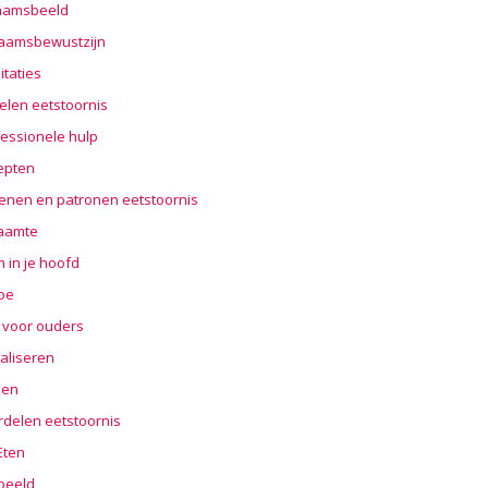
haamsbeeld
haamsbewustzijn
taties
elen eetstoornis
essionele hulp
epten
enen en patronen eetstoornis
aamte
 in je hoofd
oe
 voor ouders
aliseren
len
rdelen eetstoornis
 Eten
beeld