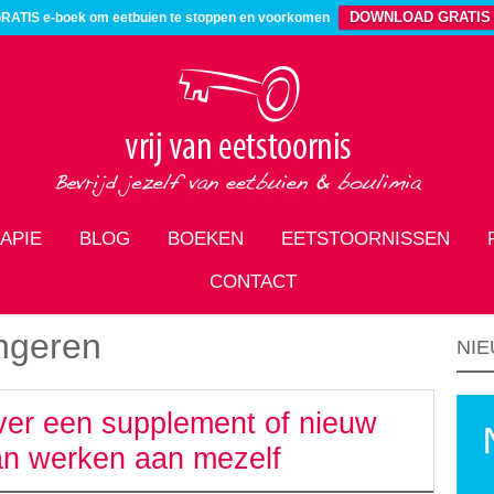
DOWNLOAD GRATIS
RATIS e-boek om eetbuien te stoppen en voorkomen
APIE
BLOG
BOEKEN
EETSTOORNISSEN
CONTACT
ngeren
NIE
ever een supplement of nieuw
an werken aan mezelf