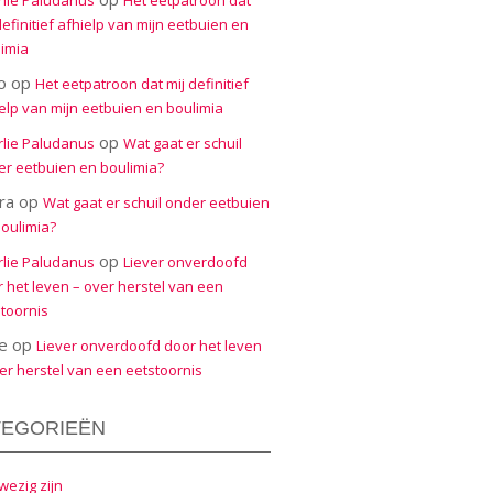
rlie Paludanus
Het eetpatroon dat
definitief afhielp van mijn eetbuien en
imia
o
op
Het eetpatroon dat mij definitief
elp van mijn eetbuien en boulimia
op
rlie Paludanus
Wat gaat er schuil
r eetbuien en boulimia?
ra
op
Wat gaat er schuil onder eetbuien
oulimia?
op
rlie Paludanus
Liever onverdoofd
 het leven – over herstel van een
toornis
e
op
Liever onverdoofd door het leven
er herstel van een eetstoornis
TEGORIEËN
ezig zijn