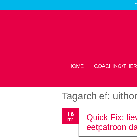
G
HOME
COACHING/THER
Tagarchief:
uitho
16
Quick Fix: li
FEB
eetpatroon d