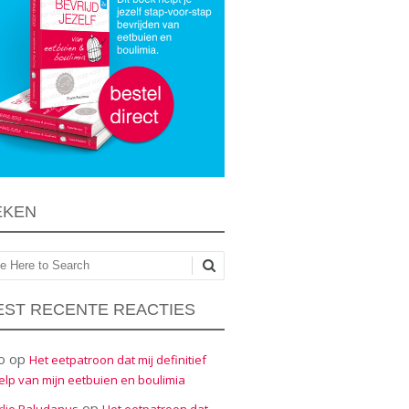
EKEN
ken
ST RECENTE REACTIES
o
op
Het eetpatroon dat mij definitief
elp van mijn eetbuien en boulimia
op