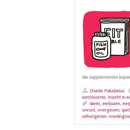
die supplementen kope
Charlie Paludanus
eetstoornis
,
Inzicht in 
dieet
,
eetbuien
,
eet
onrust
,
overgeven
,
quic
uithongeren
,
voedingss