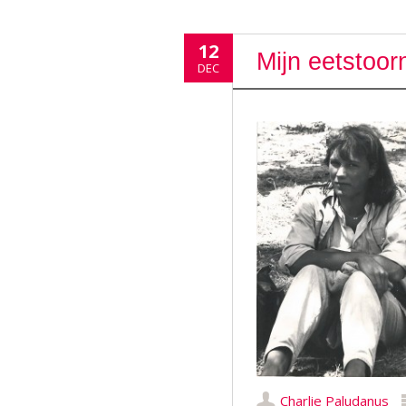
12
Mijn eetstoor
DEC
Charlie Paludanus