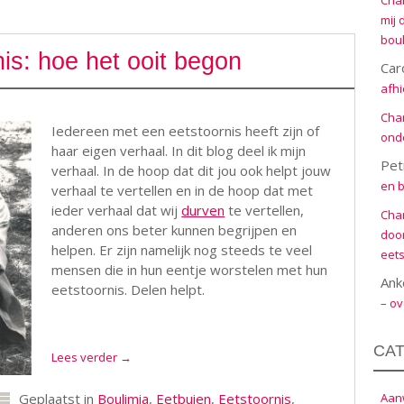
Cha
mij 
boul
nis: hoe het ooit begon
Car
afhi
Cha
Iedereen met een eetstoornis heeft zijn of
onde
haar eigen verhaal. In dit blog deel ik mijn
Pet
verhaal. In de hoop dat dit jou ook helpt jouw
en b
verhaal te vertellen en in de hoop dat met
ieder verhaal dat wij
durven
te vertellen,
Cha
anderen ons beter kunnen begrijpen en
door
helpen. Er zijn namelijk nog steeds te veel
eets
mensen die in hun eentje worstelen met hun
Ank
eetstoornis. Delen helpt.
– ov
CA
Lees verder
→
Aanw
Geplaatst in
Boulimia
,
Eetbuien
,
Eetstoornis
,