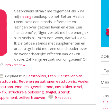
Gezondheid straalt me tegemoet als ik na
mijn
lezing
rondloop op het Better Health
Event. Wat een stands, informatie en
lezingen over gezond leven en eten. Een
‘handsome’ vijftiger vertelt me hoe energiek
hij is sinds hij Paleo eet. Wow, dat wil ik ook.
Ik zie talloze stands met supplementen en
praat uitgebreid met een standhouder over
de wonderbaarlijke effecten van vis- en
ZO
krilolie. Zal ik mijn eetpatroon omgooien? Of
n?
Lees verder
→
Zoe
Geplaatst in
Eetstoornis
,
Eten
,
Herstellen van
eetstoornis
,
Redenen en patronen eetstoornis
,
Voelen
MEE
patroon
,
emoties
,
gewicht
,
moe
,
niet lekker in vel
,
k fix
,
structurele oplossing
,
twijfel
,
uiterlijk
,
Car
upplement
,
zelfvertrouwen
9 reacties
afhi