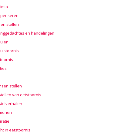
imia
penseren
en stellen
nggedachtes en handelingen
buien
uistoornis
toornis
ties
n
nzen stellen
tellen van eetstoornis
stelverhalen
monen
iratie
cht in eetstoornis