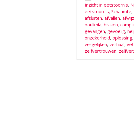
Inzicht in eetstoornis
,
N
eetstoornis
,
Schaamte
,
afsluiten
,
afvallen
,
afwij
boulimia
,
braken
,
compl
gevangen
,
gevoelig
,
he
onzekerheid
,
oplossing
vergelijken
,
verhaal
,
vet
zelfvertrouwen
,
zelfve
Berichtnavigatie