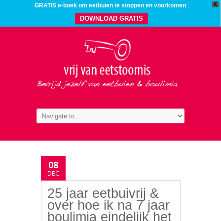
X
GRATIS e-boek om eetbuien te stoppen en voorkomen
DOWNLOAD GRATIS
08
DEC
25 jaar eetbuivrij &
over hoe ik na 7 jaar
boulimia eindelijk het