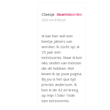
Claesje
-
Beantwoorden
maart 19,
2023 om 8:38 pm
Ik kan hier wel een
beetje jaloers van
worden. Ik zocht op: al
25 jaar een
eetstoornis. Maar ik kon
niks vinden van mensen
die dit hebben. Wel
kwam ik op jouw pagina.
Bij jou is het qua tijd
precies andersom. Ik
ben in de 42 en kreeg
op mijn 15de/ 16de
een eetstoornis.