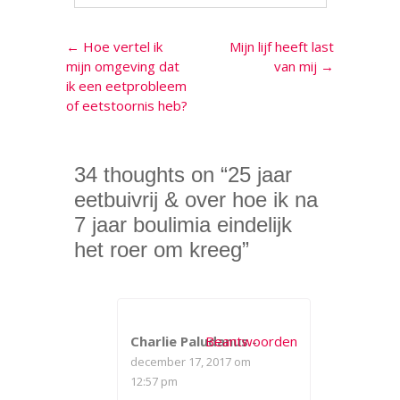
Berichtnavigatie
←
Hoe vertel ik
Mijn lijf heeft last
mijn omgeving dat
van mij
→
ik een eetprobleem
of eetstoornis heb?
34 thoughts on “
25 jaar
eetbuivrij & over hoe ik na
7 jaar boulimia eindelijk
het roer om kreeg
”
Charlie Paludanus
Beantwoorden
-
december 17, 2017 om
12:57 pm