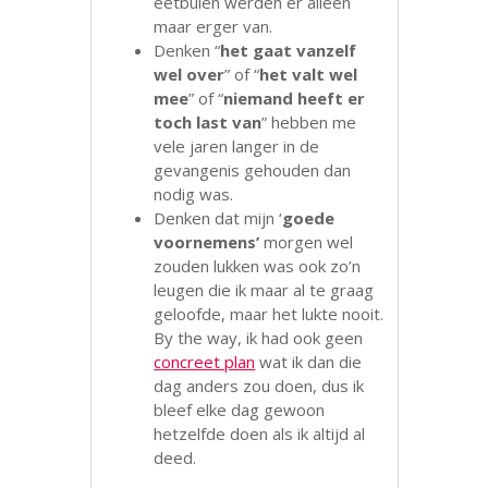
eetbuien werden er alleen
maar erger van.
Denken “
het gaat vanzelf
wel over
” of “
het valt wel
mee
” of “
niemand heeft er
toch last van
” hebben me
vele jaren langer in de
gevangenis gehouden dan
nodig was.
Denken dat mijn ‘
goede
voornemens’
morgen wel
zouden lukken was ook zo’n
leugen die ik maar al te graag
geloofde, maar het lukte nooit.
By the way, ik had ook geen
concreet plan
wat ik dan die
dag anders zou doen, dus ik
bleef elke dag gewoon
hetzelfde doen als ik altijd al
deed.