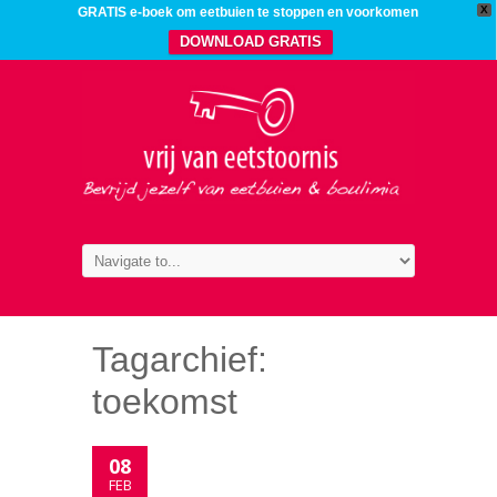
X
GRATIS e-boek om eetbuien te stoppen en voorkomen
DOWNLOAD GRATIS
Tagarchief:
toekomst
08
FEB