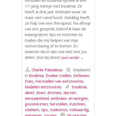
eetbuien en boulimia spreek ik een
17-jarig meisje met boulimia. Ze
heeft al drie jaar eetbuien waar ze
maar niet vanaf komt. Gelukkig heeft
ze hulp van een therapeut. Na afloop
van ons gesprek, beloof ik haar de
belangrijkste tips en inzichten te
mailen die mij hielpen van mijn
eetverslaving af te komen. En
waarom deze dan ook niet met jou
delen. Dus bij deze!
Lees verder
→
Charlie Paludanus
Geplaatst
in
Boulimia
,
Doelen stellen
,
Eetbuien
,
Eten
,
Herstellen van eetstoornis
,
Nadelen eetstoornis
boulimia
,
dieet
,
doen
,
dromen
,
durven
,
eenzaamheid
,
eetbuien
,
ervaringen
,
gezond eten
,
herstellen
,
inzichten
,
stiekem
,
tips
,
toekomst
,
volwaardig
,
weigeren
,
zorgen
36 reacties