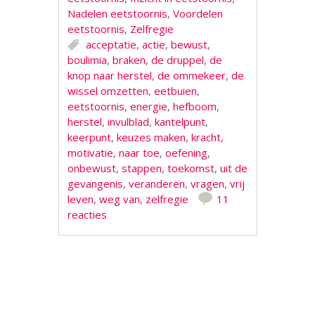
Nadelen eetstoornis
,
Voordelen
eetstoornis
,
Zelfregie
acceptatie
,
actie
,
bewust
,
boulimia
,
braken
,
de druppel
,
de
knop naar herstel
,
de ommekeer
,
de
wissel omzetten
,
eetbuien
,
eetstoornis
,
energie
,
hefboom
,
herstel
,
invulblad
,
kantelpunt
,
keerpunt
,
keuzes maken
,
kracht
,
motivatie
,
naar toe
,
oefening
,
onbewust
,
stappen
,
toekomst
,
uit de
gevangenis
,
veranderen
,
vragen
,
vrij
leven
,
weg van
,
zelfregie
11
reacties
Berichtnavigatie