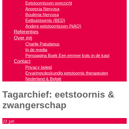
Eetstoornissen overzicht
Anorexia Nervosa
Boulimia Nervosa
Eetbuistoornis (BED)
Andere eetstoornissen (NAO)
Referenties
Over mij
Charlie Paludanus
In de media
Perspagina Boek Een emmer kots in de kast
Contact
Privacy beleid
Ervaringsdeskundig eetstoornis therapeuten
Nederland & België
Tagarchief:
eetstoornis &
zwangerschap
23
jun