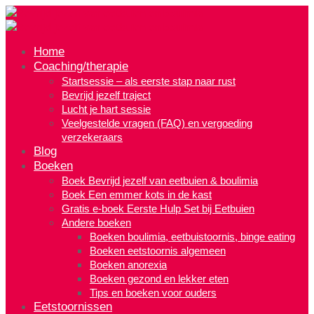
Home
Coaching/therapie
Startsessie – als eerste stap naar rust
Bevrijd jezelf traject
Lucht je hart sessie
Veelgestelde vragen (FAQ) en vergoeding
verzekeraars
Blog
Boeken
Boek Bevrijd jezelf van eetbuien & boulimia
Boek Een emmer kots in de kast
Gratis e-boek Eerste Hulp Set bij Eetbuien
Andere boeken
Boeken boulimia, eetbuistoornis, binge eating
Boeken eetstoornis algemeen
Boeken anorexia
Boeken gezond en lekker eten
Tips en boeken voor ouders
Eetstoornissen