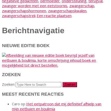
negatieve gedachten
,
oermoeder
,
ondersteuning
,
terugval
,
zwanger worden met een eetstoornis
,
zwangerschap
,
zwangerschapshormonen
,
zwangerschapskwalen
,
zwangerschapstrek
Een reactie plaatsen
Berichtnavigatie
NIEUWE EDITIE BOEK
ZOEKEN
Zoeken
MEEST RECENTE REACTIES
Caro
op
Het eetpatroon dat mij definitief afhielp van
mijn eetbuien en boulimia