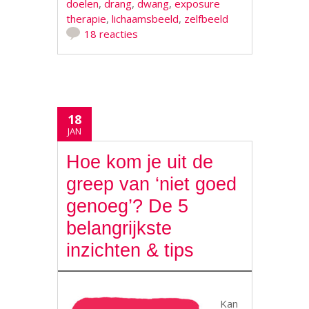
doelen
,
drang
,
dwang
,
exposure
therapie
,
lichaamsbeeld
,
zelfbeeld
18 reacties
18
JAN
Hoe kom je uit de
greep van ‘niet goed
genoeg’? De 5
belangrijkste
inzichten & tips
Kan