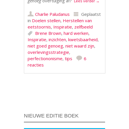
genoeg
overtuiging af?
Lees verder
→
Charlie Paludanus
Geplaatst
in
Doelen stellen
,
Herstellen van
eetstoornis
,
Inspiratie
,
zelfbeeld
Brene Brown
,
hard werken
,
Inspiratie
,
inzichten
,
kwetsbaarheid
,
niet goed genoeg
,
niet waard zijn
,
overlevingsstrategie
,
perfectiononisme
,
tips
6
reacties
Berichtnavigatie
NIEUWE EDITIE BOEK