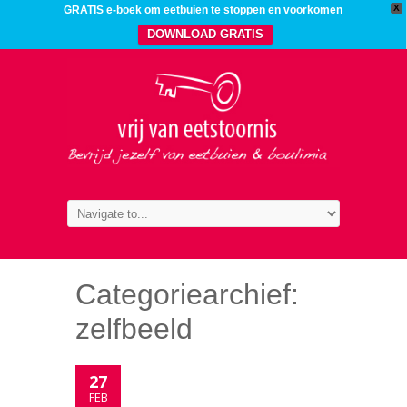
X
GRATIS e-boek om eetbuien te stoppen en voorkomen
DOWNLOAD GRATIS
Categoriearchief:
zelfbeeld
27
FEB