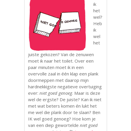
ik
het
wel?
Heb
ik
wel
het
juiste gekozen? Van de zenuwen
moet ik naar het toilet. Over een
paar minuten moet ik in een
overvolle zaal in één klap een plank
doormeppen met daarop mijn
hardnekkigste negatieve overtuiging
ever:
niet goed genoeg
. Maar is deze
wel de ergste? De juiste? Kan ik niet
met wat beters komen én lukt het
me wel die plank door te slaan? Ben
IK wel goed genoeg? Hoe kom je
van een diep gewortelde
niet goed