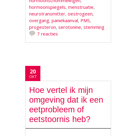
hormoonschommelingen
,
hormoonspiegels
,
menstruatie
,
neurotransmitter
,
oestrogeen
,
overgang
,
paniekaanval
,
PMS
,
progesteron
,
serotonine
,
stemming
7 reacties
20
OKT
Hoe vertel ik mijn
omgeving dat ik een
eetprobleem of
eetstoornis heb?