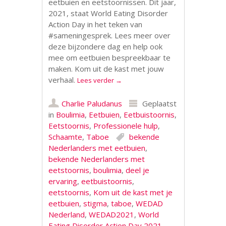
eetbuien en eetstoornissen. Dit jaar,
2021, staat World Eating Disorder
Action Day in het teken van
#sameningesprek. Lees meer over
deze bijzondere dag en help ook
mee om eetbuien bespreekbaar te
maken. Kom uit de kast met jouw
verhaal.
Lees verder
→
Charlie Paludanus
Geplaatst
in
Boulimia
,
Eetbuien
,
Eetbuistoornis
,
Eetstoornis
,
Professionele hulp
,
Schaamte
,
Taboe
bekende
Nederlanders met eetbuien
,
bekende Nederlanders met
eetstoornis
,
boulimia
,
deel je
ervaring
,
eetbuistoornis
,
eetstoornis
,
Kom uit de kast met je
eetbuien
,
stigma
,
taboe
,
WEDAD
Nederland
,
WEDAD2021
,
World
Eating Disorder Action Day 2021