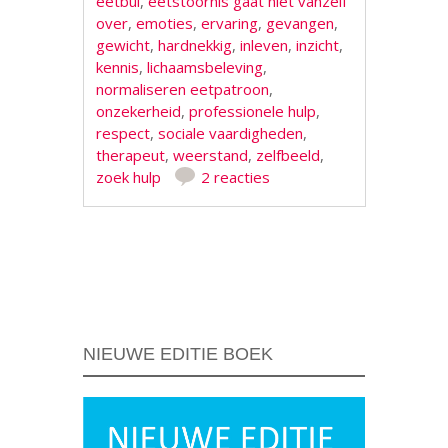
eetbui
,
eetstoornis gaat niet vanzelf
over
,
emoties
,
ervaring
,
gevangen
,
gewicht
,
hardnekkig
,
inleven
,
inzicht
,
kennis
,
lichaamsbeleving
,
normaliseren eetpatroon
,
onzekerheid
,
professionele hulp
,
respect
,
sociale vaardigheden
,
therapeut
,
weerstand
,
zelfbeeld
,
zoek hulp
2 reacties
Berichtnavigatie
NIEUWE EDITIE BOEK