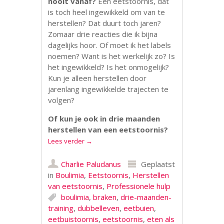
nooit vanaf?
Een eetstoornis, dat
is toch heel ingewikkeld om van te
herstellen? Dat duurt toch jaren?
Zomaar drie reacties die ik bijna
dagelijks hoor. Of moet ik het labels
noemen? Want is het werkelijk zo? Is
het ingewikkeld? Is het onmogelijk?
Kun je alleen herstellen door
jarenlang ingewikkelde trajecten te
volgen?
Of kun je ook in drie maanden
herstellen van een eetstoornis?
Lees verder
→
Charlie Paludanus
Geplaatst
in
Boulimia
,
Eetstoornis
,
Herstellen
van eetstoornis
,
Professionele hulp
boulimia
,
braken
,
drie-maanden-
training
,
dubbelleven
,
eetbuien
,
eetbuistoornis
,
eetstoornis
,
eten als