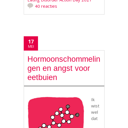
40 reacties
17
MEI
Hormoonschommelin
gen en angst voor
eetbuien
Ik
wist
wel
dat