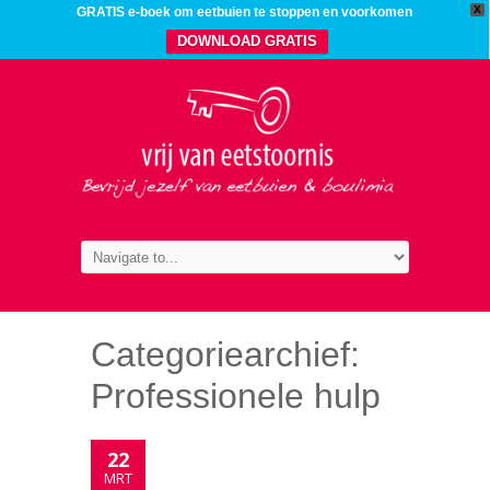
X
GRATIS e-boek om eetbuien te stoppen en voorkomen
DOWNLOAD GRATIS
Categoriearchief:
Professionele hulp
22
MRT