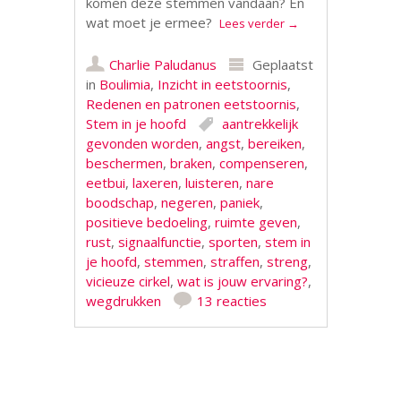
komen deze stemmen vandaan? En
wat moet je ermee?
Lees verder
→
Charlie Paludanus
Geplaatst
in
Boulimia
,
Inzicht in eetstoornis
,
Redenen en patronen eetstoornis
,
Stem in je hoofd
aantrekkelijk
gevonden worden
,
angst
,
bereiken
,
beschermen
,
braken
,
compenseren
,
eetbui
,
laxeren
,
luisteren
,
nare
boodschap
,
negeren
,
paniek
,
positieve bedoeling
,
ruimte geven
,
rust
,
signaalfunctie
,
sporten
,
stem in
je hoofd
,
stemmen
,
straffen
,
streng
,
vicieuze cirkel
,
wat is jouw ervaring?
,
wegdrukken
13 reacties
Berichtnavigatie