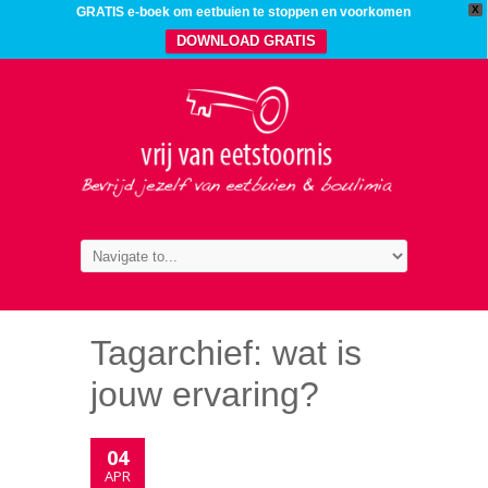
X
GRATIS e-boek om eetbuien te stoppen en voorkomen
DOWNLOAD GRATIS
Tagarchief:
wat is
jouw ervaring?
04
APR