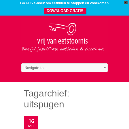
X
GRATIS e-boek om eetbuien te stoppen en voorkomen
DOWNLOAD GRATIS
Tagarchief:
uitspugen
16
MEI