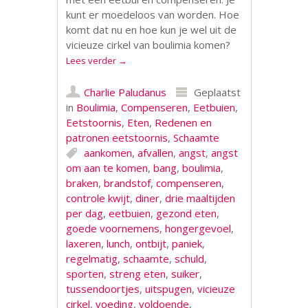
kunt er moedeloos van worden. Hoe
komt dat nu en hoe kun je wel uit de
vicieuze cirkel van boulimia komen?
Lees verder
→
Charlie Paludanus
Geplaatst
in
Boulimia
,
Compenseren
,
Eetbuien
,
Eetstoornis
,
Eten
,
Redenen en
patronen eetstoornis
,
Schaamte
aankomen
,
afvallen
,
angst
,
angst
om aan te komen
,
bang
,
boulimia
,
braken
,
brandstof
,
compenseren
,
controle kwijt
,
diner
,
drie maaltijden
per dag
,
eetbuien
,
gezond eten
,
goede voornemens
,
hongergevoel
,
laxeren
,
lunch
,
ontbijt
,
paniek
,
regelmatig
,
schaamte
,
schuld
,
sporten
,
streng eten
,
suiker
,
tussendoortjes
,
uitspugen
,
vicieuze
cirkel
,
voeding
,
voldoende
,