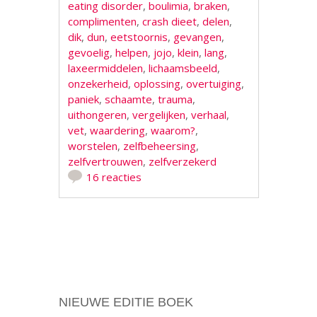
eating disorder
,
boulimia
,
braken
,
complimenten
,
crash dieet
,
delen
,
dik
,
dun
,
eetstoornis
,
gevangen
,
gevoelig
,
helpen
,
jojo
,
klein
,
lang
,
laxeermiddelen
,
lichaamsbeeld
,
onzekerheid
,
oplossing
,
overtuiging
,
paniek
,
schaamte
,
trauma
,
uithongeren
,
vergelijken
,
verhaal
,
vet
,
waardering
,
waarom?
,
worstelen
,
zelfbeheersing
,
zelfvertrouwen
,
zelfverzekerd
16 reacties
Berichtnavigatie
NIEUWE EDITIE BOEK