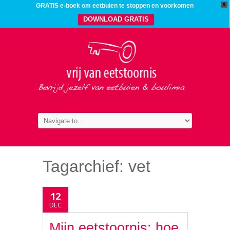
X
GRATIS e-boek om eetbuien te stoppen en voorkomen
DOWNLOAD GRATIS
Tagarchief:
vet
12
DEC
Mijn eetstoornis: hoe