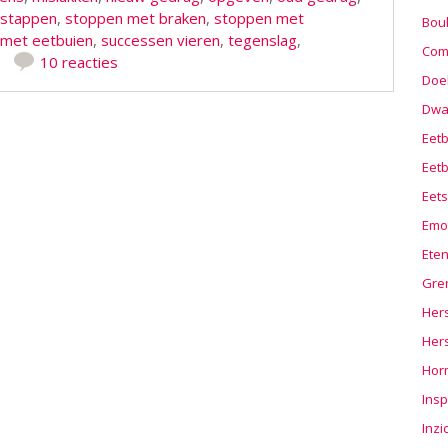
stappen
,
stoppen met braken
,
stoppen met
Boul
met eetbuien
,
successen vieren
,
tegenslag
,
Com
10 reacties
Doel
Dwa
Eet
Eetb
Eets
Emo
Ete
Gre
Hers
Her
Hor
Insp
Inzi