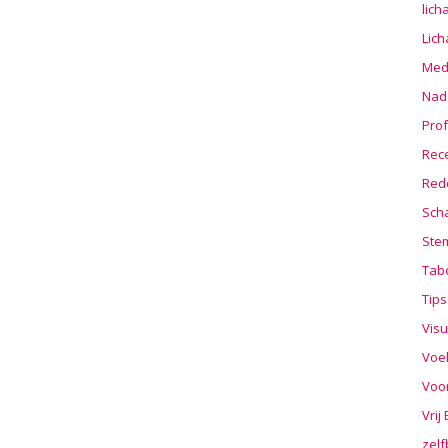
lic
Lic
Medi
Nad
Prof
Rec
Red
Sch
Stem
Tab
Tips
Visu
Voe
Voo
Vrij
zelf