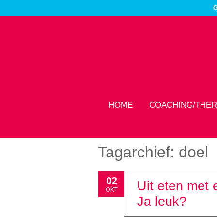
G
HOME
COACHING/THER
Tagarchief:
doel
02
Uit eten met 
OKT
Ja leuk?