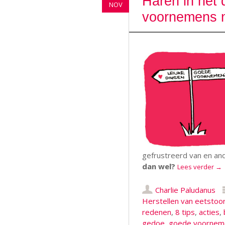
Haren in het
NOV
voornemens n
gefrustreerd van en an
dan wel?
Lees verder
→
Charlie Paludanus
Herstellen van eetstoor
redenen
,
8 tips
,
acties
,
gedoe
,
goede voornem