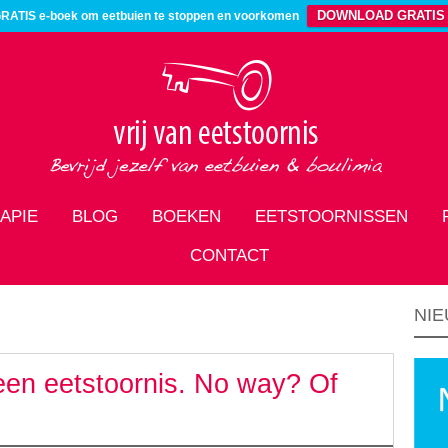
DOWNLOAD GRATIS
RATIS e-boek om eetbuien te stoppen en voorkomen
APIE
BLOG
BOEKEN
EETSTOORNISSEN
CONTACT
NIE
een eetstoornis. No way? Of