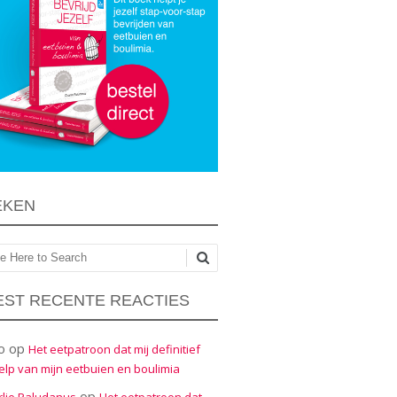
EKEN
ken
ST RECENTE REACTIES
o
op
Het eetpatroon dat mij definitief
elp van mijn eetbuien en boulimia
op