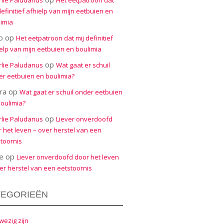
rlie Paludanus
Het eetpatroon dat
definitief afhielp van mijn eetbuien en
imia
o
op
Het eetpatroon dat mij definitief
elp van mijn eetbuien en boulimia
op
rlie Paludanus
Wat gaat er schuil
r eetbuien en boulimia?
ra
op
Wat gaat er schuil onder eetbuien
oulimia?
op
rlie Paludanus
Liever onverdoofd
 het leven – over herstel van een
toornis
e
op
Liever onverdoofd door het leven
er herstel van een eetstoornis
TEGORIEËN
ezig zijn