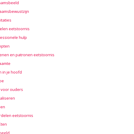
haamsbeeld
haamsbewustzijn
taties
elen eetstoornis
essionele hulp
epten
enen en patronen eetstoornis
aamte
 in je hoofd
oe
 voor ouders
aliseren
len
rdelen eetstoornis
 Eten
beeld