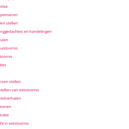
imia
penseren
en stellen
nggedachtes en handelingen
buien
uistoornis
toornis
ties
n
nzen stellen
tellen van eetstoornis
stelverhalen
monen
iratie
cht in eetstoornis