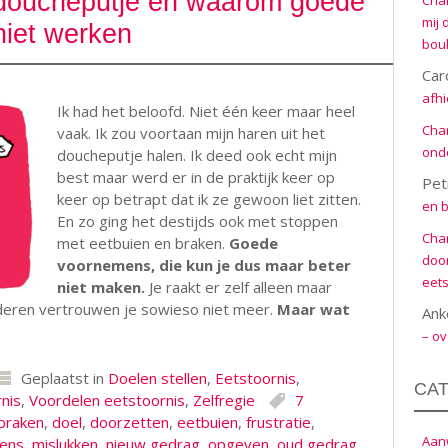
 doucheputje en waarom goede
Cha
mij 
iet werken
boul
Car
afhi
Ik had het beloofd. Niet één keer maar heel
Cha
vaak. Ik zou voortaan mijn haren uit het
onde
doucheputje halen. Ik deed ook echt mijn
best maar werd er in de praktijk keer op
Pet
keer op betrapt dat ik ze gewoon liet zitten.
en b
En zo ging het destijds ook met stoppen
Cha
met eetbuien en braken.
Goede
door
voornemens, die kun je dus maar beter
eets
niet maken.
Je raakt er zelf alleen maar
deren vertrouwen je sowieso niet meer.
Maar wat
Ank
– ov
Geplaatst in
Doelen stellen
,
Eetstoornis
,
CA
nis
,
Voordelen eetstoornis
,
Zelfregie
7
braken
,
doel
,
doorzetten
,
eetbuien
,
frustratie
,
Aanw
ens
,
mislukken
,
nieuw gedrag
,
opgeven
,
oud gedrag
,