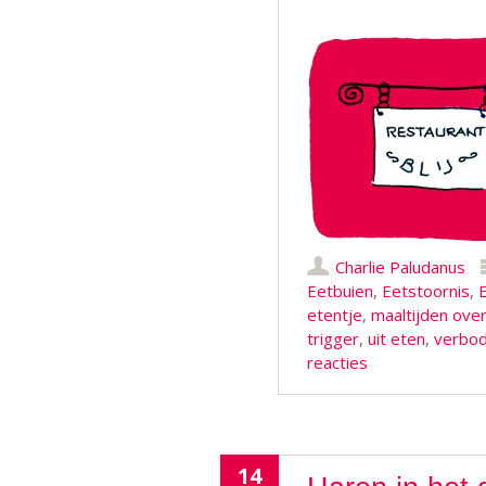
Charlie Paludanus
Eetbuien
,
Eetstoornis
,
etentje
,
maaltijden ove
trigger
,
uit eten
,
verbod
reacties
14