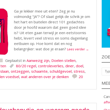
Ga je lekker mee uit eten? Zeg je nu
volmondig “JA”? Of slaat gelijk de schrik je om
het hart en buitelen direct 101 gedachtes
door je hoofd waarom dat geen goed idee
is? Uit eten gaan terwijl je een eetstoornis
hebt, levert veel stress en soms dagenlang
eetbuien op. Hoe komt dat en nog
belangrijker: wat doe je eraan?
Lees verder
→
ZO
Geplaatst in
Aanwezig zijn
,
Doelen stellen
,
Eten
80/20 regel
,
controleverlies
,
diner
,
doel
,
rslaan
,
ontzeggen
,
schaamte
,
schuldgevoel
,
stress
,
Zoe
en voedsel
,
wat anderen over je denken
20
MEE
Car
afhi