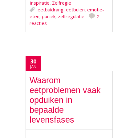
Inspiratie
,
Zelfregie
eetbuidrang
,
eetbuien
,
emotie-
eten
,
paniek
,
zelfregulatie
2
reacties
30
JAN
Waarom
eetproblemen vaak
opduiken in
bepaalde
levensfases