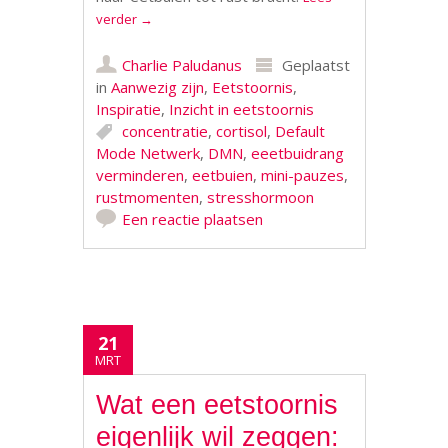
verder
→
Charlie Paludanus
Geplaatst
in
Aanwezig zijn
,
Eetstoornis
,
Inspiratie
,
Inzicht in eetstoornis
concentratie
,
cortisol
,
Default
Mode Netwerk
,
DMN
,
eeetbuidrang
verminderen
,
eetbuien
,
mini-pauzes
,
rustmomenten
,
stresshormoon
Een reactie plaatsen
21
MRT
Wat een eetstoornis
eigenlijk wil zeggen: