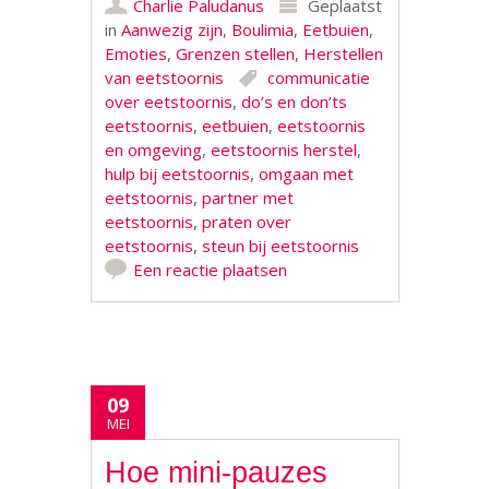
Charlie Paludanus
Geplaatst
in
Aanwezig zijn
,
Boulimia
,
Eetbuien
,
Emoties
,
Grenzen stellen
,
Herstellen
van eetstoornis
communicatie
over eetstoornis
,
do’s en don’ts
eetstoornis
,
eetbuien
,
eetstoornis
en omgeving
,
eetstoornis herstel
,
hulp bij eetstoornis
,
omgaan met
eetstoornis
,
partner met
eetstoornis
,
praten over
eetstoornis
,
steun bij eetstoornis
Een reactie plaatsen
09
MEI
Hoe mini-pauzes