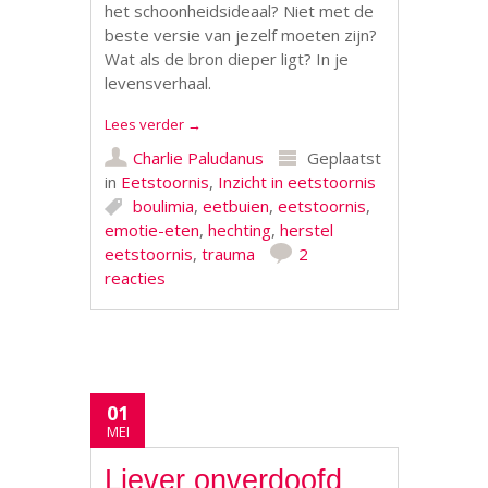
het schoonheidsideaal? Niet met de
beste versie van jezelf moeten zijn?
Wat als de bron dieper ligt? In je
levensverhaal.
Lees verder
→
Charlie Paludanus
Geplaatst
in
Eetstoornis
,
Inzicht in eetstoornis
boulimia
,
eetbuien
,
eetstoornis
,
emotie-eten
,
hechting
,
herstel
eetstoornis
,
trauma
2
reacties
01
MEI
Liever onverdoofd