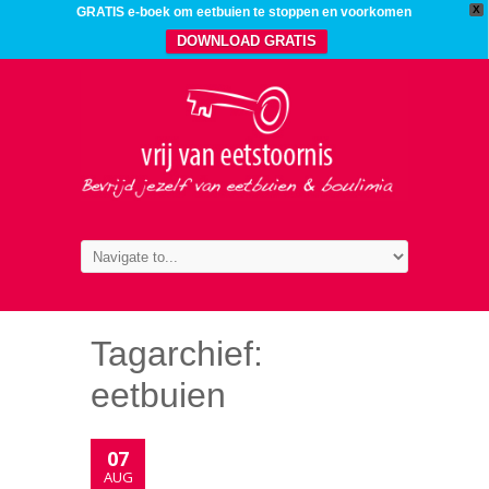
X
GRATIS e-boek om eetbuien te stoppen en voorkomen
DOWNLOAD GRATIS
Tagarchief:
eetbuien
07
AUG