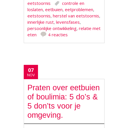
eetstoornis
controle en
loslaten
,
eetbuien
,
eetproblemen
,
eetstoornis
,
herstel van eetstoornis
,
innerlijke rust
,
levensfases
,
persoonlijke ontwikkeling
,
relatie met
eten
4 reacties
07
NOV
Praten over eetbuien
of boulimia: 5 do’s &
5 don’ts voor je
omgeving.