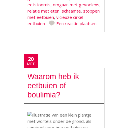
eetstoornis
,
omgaan met gevoelens
,
relatie met eten
,
schaamte
,
stoppen
met eetbuien
,
vicieuze cirkel
eetbuien
Een reactie plaatsen
20
MRT
Waarom heb ik
eetbuien of
boulimia?