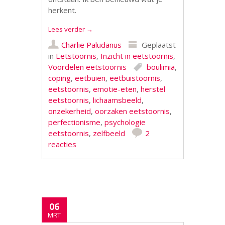
herkent.
Lees verder
→
Charlie Paludanus
Geplaatst
in
Eetstoornis
,
Inzicht in eetstoornis
,
Voordelen eetstoornis
boulimia
,
coping
,
eetbuien
,
eetbuistoornis
,
eetstoornis
,
emotie-eten
,
herstel
eetstoornis
,
lichaamsbeeld
,
onzekerheid
,
oorzaken eetstoornis
,
perfectionisme
,
psychologie
eetstoornis
,
zelfbeeld
2
reacties
06
MRT