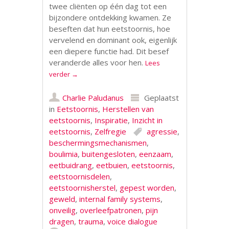
twee cliënten op één dag tot een
bijzondere ontdekking kwamen. Ze
beseften dat hun eetstoornis, hoe
vervelend en dominant ook, eigenlijk
een diepere functie had. Dit besef
veranderde alles voor hen.
Lees
verder
→
Charlie Paludanus
Geplaatst
in
Eetstoornis
,
Herstellen van
eetstoornis
,
Inspiratie
,
Inzicht in
eetstoornis
,
Zelfregie
agressie
,
beschermingsmechanismen
,
boulimia
,
buitengesloten
,
eenzaam
,
eetbuidrang
,
eetbuien
,
eetstoornis
,
eetstoornisdelen
,
eetstoornisherstel
,
gepest worden
,
geweld
,
internal family systems
,
onveilig
,
overleefpatronen
,
pijn
dragen
,
trauma
,
voice dialogue