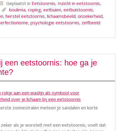
Geplaatst in
Eetstoornis
,
Inzicht in eetstoornis
,
boulimia
,
coping
,
eetbuien
,
eetbuistoornis
,
en
,
herstel eetstoornis
,
lichaamsbeeld
,
onzekerheid
,
erfectionisme
,
psychologie eetstoornis
,
zelfbeeld
ij een eetstoornis: hoe ga je
nte?
e eerste zonnestralen meteen je sandalen en korte
zeker als je worstelt met een eetstoornis, voelt dat