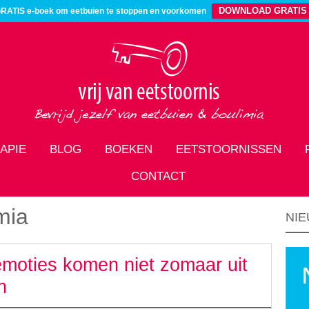
DOWNLOAD GRATIS
RATIS e-boek om eetbuien te stoppen en voorkomen
APIE
BLOG
BOEKEN
EETSTOORNISSEN
CONTACT
mia
NIE
emoties komen niet zomaar uit
n