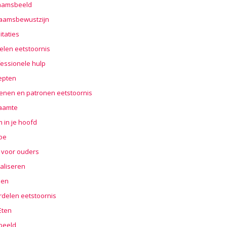
haamsbeeld
haamsbewustzijn
taties
elen eetstoornis
essionele hulp
epten
enen en patronen eetstoornis
aamte
 in je hoofd
oe
 voor ouders
aliseren
len
rdelen eetstoornis
 Eten
beeld