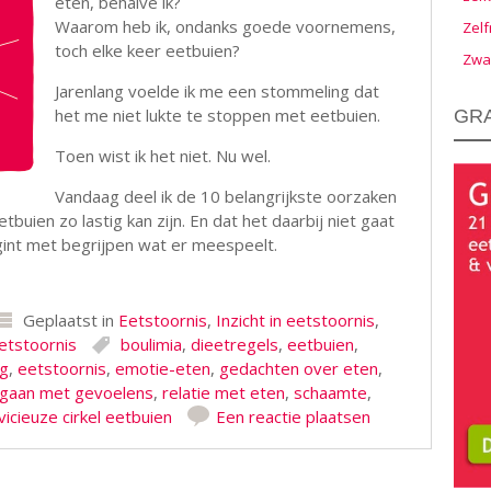
eten, behalve ik?
Waarom heb ik, ondanks goede voornemens,
Zelf
toch elke keer eetbuien?
Zwa
Jarenlang voelde ik me een stommeling dat
het me niet lukte te stoppen met eetbuien.
GRA
Toen wist ik het niet. Nu wel.
Vandaag deel ik de 10 belangrijkste oorzaken
uien zo lastig kan zijn. En dat het daarbij niet gaat
gint met begrijpen wat er meespeelt.
Geplaatst in
Eetstoornis
,
Inzicht in eetstoornis
,
etstoornis
boulimia
,
dieetregels
,
eetbuien
,
g
,
eetstoornis
,
emotie-eten
,
gedachten over eten
,
gaan met gevoelens
,
relatie met eten
,
schaamte
,
vicieuze cirkel eetbuien
Een reactie plaatsen