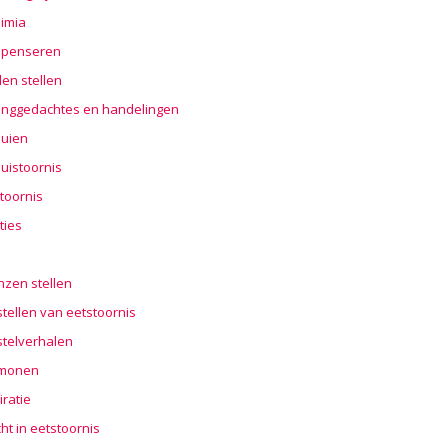
imia
penseren
en stellen
nggedachtes en handelingen
buien
uistoornis
toornis
ties
n
nzen stellen
tellen van eetstoornis
stelverhalen
monen
iratie
cht in eetstoornis