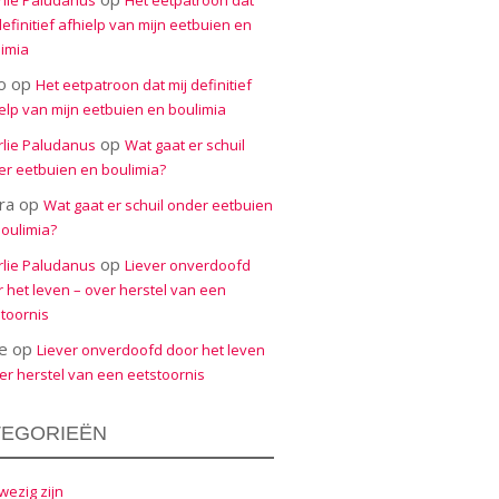
rlie Paludanus
Het eetpatroon dat
definitief afhielp van mijn eetbuien en
imia
o
op
Het eetpatroon dat mij definitief
elp van mijn eetbuien en boulimia
op
rlie Paludanus
Wat gaat er schuil
r eetbuien en boulimia?
ra
op
Wat gaat er schuil onder eetbuien
oulimia?
op
rlie Paludanus
Liever onverdoofd
 het leven – over herstel van een
toornis
e
op
Liever onverdoofd door het leven
er herstel van een eetstoornis
TEGORIEËN
ezig zijn