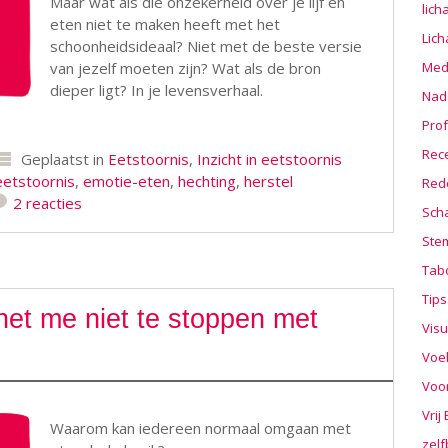
Maar wat als die onzekerheid over je lijf en
lic
eten niet te maken heeft met het
Lic
schoonheidsideaal? Niet met de beste versie
Medi
van jezelf moeten zijn? Wat als de bron
dieper ligt? In je levensverhaal.
Nad
Prof
Rec
Geplaatst in
Eetstoornis
,
Inzicht in eetstoornis
eetstoornis
,
emotie-eten
,
hechting
,
herstel
Red
2 reacties
Sch
Stem
Tab
Tips
et me niet te stoppen met
Visu
Voe
Voo
Vrij
Waarom kan iedereen normaal omgaan met
zelf