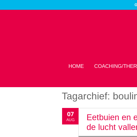
G
HOME
COACHING/THER
Tagarchief:
bouli
07
Eetbuien en 
AUG
de lucht valle