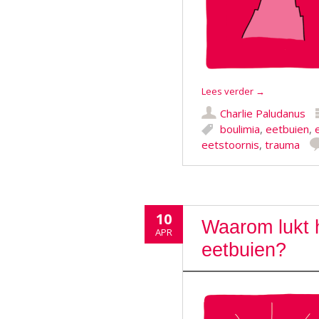
Lees verder
→
Charlie Paludanus
boulimia
,
eetbuien
,
eetstoornis
,
trauma
10
Waarom lukt h
APR
eetbuien?