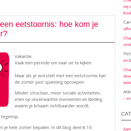
Cha
mij 
boul
Car
een eetstoornis: hoe kom je
afhi
r?
Cha
onde
Pet
Vakantie.
en b
Vaak een periode om naar uit te kijken.
Cha
Maar als je worstelt met een eetstoornis kan
door
de zomer juist spanning oproepen.
eets
Ank
Minder structuur, meer sociale activiteiten,
– ov
eten op onverwachte momenten en kleding
waarin je lichaam zichtbaarder wordt.
CA
s tegenop.
t je hele zomer bepalen. In dit blog deel ik 10
Aanw