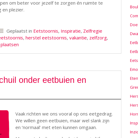
pen om beter voor jezelf te zorgen én ruimte te
Boul
en plezier.
Com
Doel
Geplaatst in
Eetstoornis
,
Inspiratie
,
Zelfregie
Dwa
eetstoornis
,
herstel eetstoornis
,
vakantie
,
zelfzorg
,
Eet
 plaatsen
Eetb
Eets
Emo
Ete
chuil onder eetbuien en
Gre
Hers
Her
Vaak richten we ons vooral op ons eetgedrag.
Hor
We willen geen eetbuien, maar wel slank zijn
Insp
en ‘normaal’ met eten kunnen omgaan.
Inzi