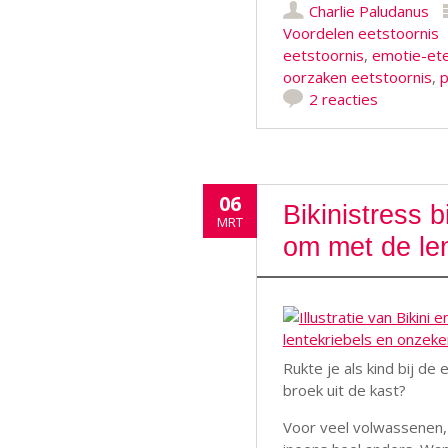
Charlie Paludanus
Voordelen eetstoornis
eetstoornis
,
emotie-et
oorzaken eetstoornis
,
p
2 reacties
06
Bikinistress b
MRT
om met de le
Rukte je als kind bij d
broek uit de kast?
Voor veel volwassenen, 