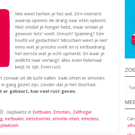
Wie weet herken je het wel. Zo’n moment
waarop opeens de drang naar eten opkomt.
Niet omdat je honger hebt, maar omdat je
gewoon ‘iets’ voelt. Onrust? Spanning? Een
hoofd vol gedachten? Misschien weet je niet
eens wat je precies voelt en is eetbuidrang
het eerste wat je echt opmerkt. En waar je
wellicht naar verlangt: alles even helemaal
kwijt te zijn. Even rust.
ZO
 zomaar uit de lucht vallen. Vaak zitten er emoties
 in gang gezet zijn, zonder dat je het doorhad.
Zoe
t er gebeurt, kan veel rust geven.
MEE
Geplaatst in
Eetbuien
,
Emoties
,
Zelfregie
ng
,
eetbuien
,
eetstoornis
,
emotie-eten
,
emoties
,
Car
 plaatsen
afhi