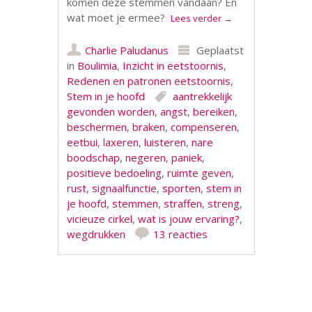
komen deze stemmen vandaan? En
wat moet je ermee?
Lees verder
→
Charlie Paludanus
Geplaatst
in
Boulimia
,
Inzicht in eetstoornis
,
Redenen en patronen eetstoornis
,
Stem in je hoofd
aantrekkelijk
gevonden worden
,
angst
,
bereiken
,
beschermen
,
braken
,
compenseren
,
eetbui
,
laxeren
,
luisteren
,
nare
boodschap
,
negeren
,
paniek
,
positieve bedoeling
,
ruimte geven
,
rust
,
signaalfunctie
,
sporten
,
stem in
je hoofd
,
stemmen
,
straffen
,
streng
,
vicieuze cirkel
,
wat is jouw ervaring?
,
wegdrukken
13 reacties
Berichtnavigatie