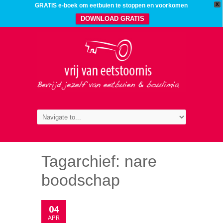
X
GRATIS e-boek om eetbuien te stoppen en voorkomen
DOWNLOAD GRATIS
Tagarchief:
nare
boodschap
04
APR