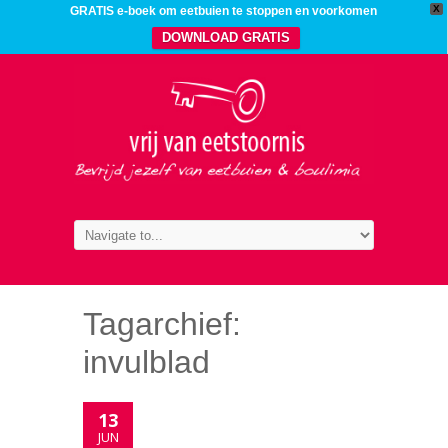
X
GRATIS e-boek om eetbuien te stoppen en voorkomen
DOWNLOAD GRATIS
Tagarchief:
invulblad
13
JUN