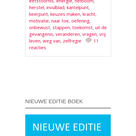
eetstoornis
,
energie
,
hefboom
,
herstel
,
invulblad
,
kantelpunt
,
keerpunt
,
keuzes maken
,
kracht
,
motivatie
,
naar toe
,
oefening
,
onbewust
,
stappen
,
toekomst
,
uit de
gevangenis
,
veranderen
,
vragen
,
vrij
leven
,
weg van
,
zelfregie
11
reacties
Berichtnavigatie
NIEUWE EDITIE BOEK