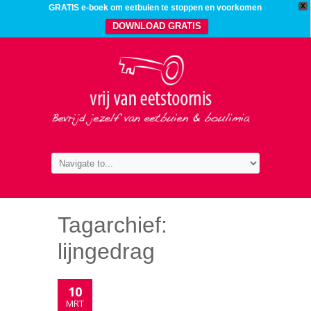
X
GRATIS e-boek om eetbuien te stoppen en voorkomen
DOWNLOAD GRATIS
Tagarchief:
lijngedrag
10
MRT