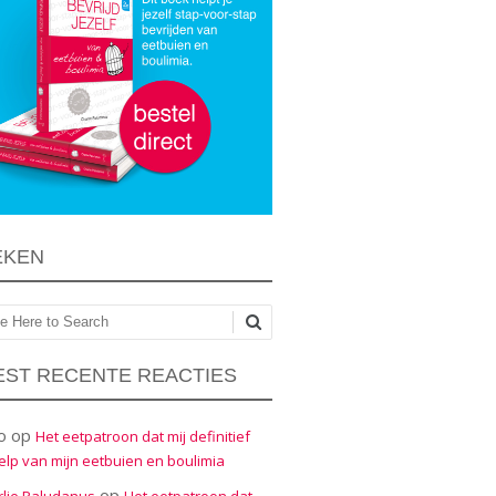
EKEN
ken
ST RECENTE REACTIES
o
op
Het eetpatroon dat mij definitief
elp van mijn eetbuien en boulimia
op