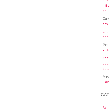
Cha
mij 
boul
Car
afhi
Cha
onde
Pet
en b
Cha
door
eets
Ank
– ov
CA
Aanw