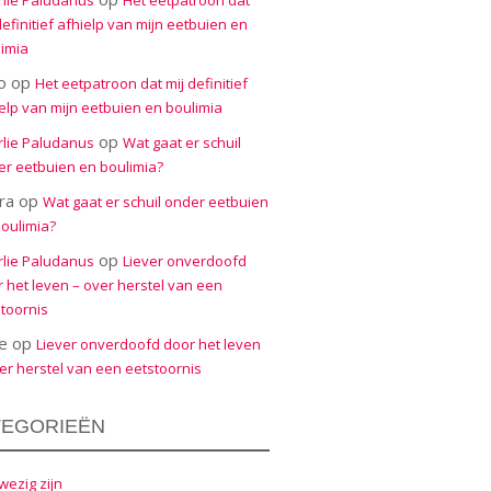
rlie Paludanus
Het eetpatroon dat
definitief afhielp van mijn eetbuien en
imia
o
op
Het eetpatroon dat mij definitief
elp van mijn eetbuien en boulimia
op
rlie Paludanus
Wat gaat er schuil
r eetbuien en boulimia?
ra
op
Wat gaat er schuil onder eetbuien
oulimia?
op
rlie Paludanus
Liever onverdoofd
 het leven – over herstel van een
toornis
e
op
Liever onverdoofd door het leven
er herstel van een eetstoornis
TEGORIEËN
ezig zijn