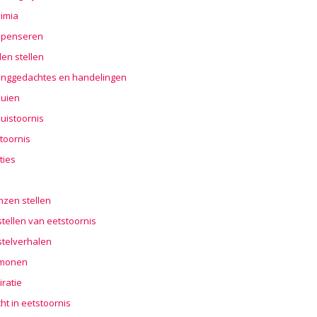
imia
penseren
en stellen
nggedachtes en handelingen
buien
uistoornis
toornis
ties
n
nzen stellen
tellen van eetstoornis
stelverhalen
monen
iratie
cht in eetstoornis