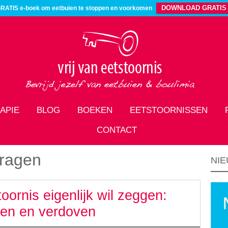
DOWNLOAD GRATIS
RATIS e-boek om eetbuien te stoppen en voorkomen
APIE
BLOG
BOEKEN
EETSTOORNISSEN
CONTACT
dragen
NIE
oornis eigenlijk wil zeggen:
gen en verdoven