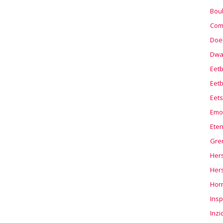
Boul
Com
Doel
Dwa
Eet
Eetb
Eets
Emo
Ete
Gre
Hers
Her
Hor
Insp
Inzi