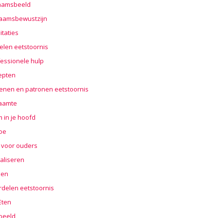
haamsbeeld
haamsbewustzijn
taties
elen eetstoornis
essionele hulp
epten
enen en patronen eetstoornis
aamte
 in je hoofd
oe
 voor ouders
aliseren
len
rdelen eetstoornis
 Eten
beeld