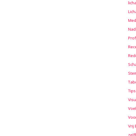
lic
Lic
Medi
Nad
Prof
Rec
Red
Sch
Stem
Tab
Tips
Visu
Voe
Voo
Vrij
zelf