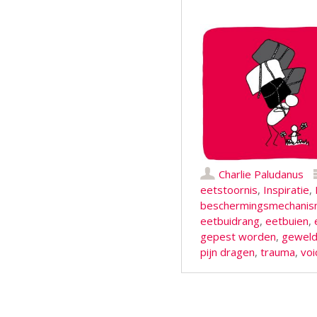
Charlie Paludanus
eetstoornis
,
Inspiratie
,
beschermingsmechani
eetbuidrang
,
eetbuien
,
gepest worden
,
gewel
pijn dragen
,
trauma
,
voi
Berichtnavigatie