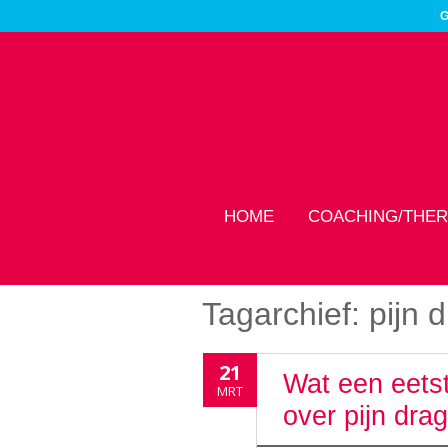
G
HOME
COACHING/THER
Tagarchief:
pijn 
21
Wat een eetst
MRT
over pijn dra