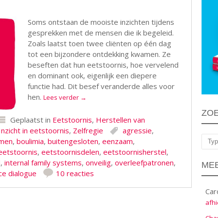
Soms ontstaan de mooiste inzichten tijdens
gesprekken met de mensen die ik begeleid.
Zoals laatst toen twee cliënten op één dag
tot een bijzondere ontdekking kwamen. Ze
beseften dat hun eetstoornis, hoe vervelend
en dominant ook, eigenlijk een diepere
functie had. Dit besef veranderde alles voor
hen.
Lees verder
→
ZO
Geplaatst in
Eetstoornis
,
Herstellen van
Inzicht in eetstoornis
,
Zelfregie
agressie
,
smen
,
boulimia
,
buitengesloten
,
eenzaam
,
Zoe
eetstoornis
,
eetstoornisdelen
,
eetstoornisherstel
,
d
,
internal family systems
,
onveilig
,
overleefpatronen
,
MEE
ce dialogue
10 reacties
Car
afhi