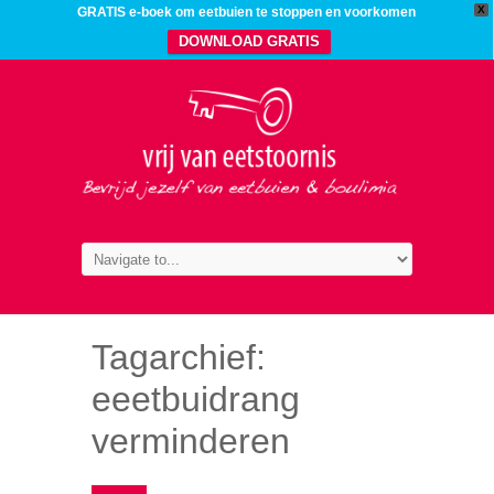
X
GRATIS e-boek om eetbuien te stoppen en voorkomen
DOWNLOAD GRATIS
Tagarchief:
eeetbuidrang
verminderen