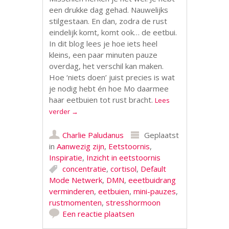
een drukke dag gehad. Nauwelijks
stilgestaan. En dan, zodra de rust
eindelijk komt, komt ook… de eetbui.
In dit blog lees je hoe iets heel
kleins, een paar minuten pauze
overdag, het verschil kan maken.
Hoe ‘niets doen’ juist precies is wat
je nodig hebt én hoe Mo daarmee
haar eetbuien tot rust bracht.
Lees
verder
→
Charlie Paludanus
Geplaatst
in
Aanwezig zijn
,
Eetstoornis
,
Inspiratie
,
Inzicht in eetstoornis
concentratie
,
cortisol
,
Default
Mode Netwerk
,
DMN
,
eeetbuidrang
verminderen
,
eetbuien
,
mini-pauzes
,
rustmomenten
,
stresshormoon
Een reactie plaatsen