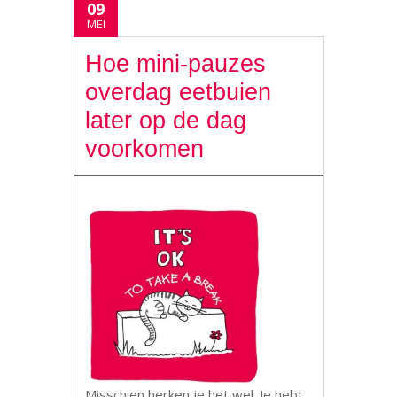
09
MEI
Hoe mini-pauzes
overdag eetbuien
later op de dag
voorkomen
Misschien herken je het wel. Je hebt