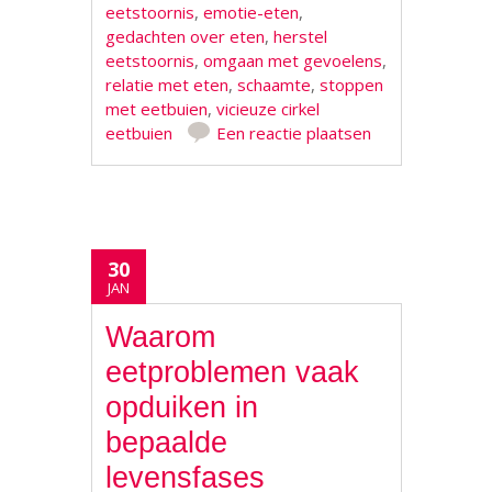
eetstoornis
,
emotie-eten
,
gedachten over eten
,
herstel
eetstoornis
,
omgaan met gevoelens
,
relatie met eten
,
schaamte
,
stoppen
met eetbuien
,
vicieuze cirkel
eetbuien
Een reactie plaatsen
30
JAN
Waarom
eetproblemen vaak
opduiken in
bepaalde
levensfases