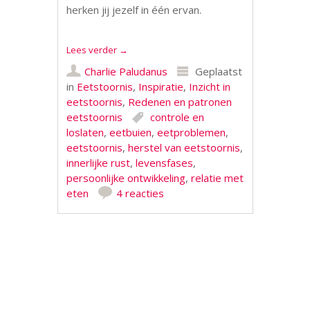
herken jij jezelf in één ervan.
Lees verder
→
Charlie Paludanus
Geplaatst
in
Eetstoornis
,
Inspiratie
,
Inzicht in
eetstoornis
,
Redenen en patronen
eetstoornis
controle en
loslaten
,
eetbuien
,
eetproblemen
,
eetstoornis
,
herstel van eetstoornis
,
innerlijke rust
,
levensfases
,
persoonlijke ontwikkeling
,
relatie met
eten
4 reacties
Berichtnavigatie