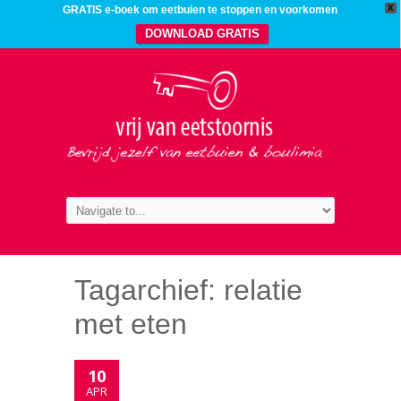
X
GRATIS e-boek om eetbuien te stoppen en voorkomen
DOWNLOAD GRATIS
Tagarchief:
relatie
met eten
10
APR