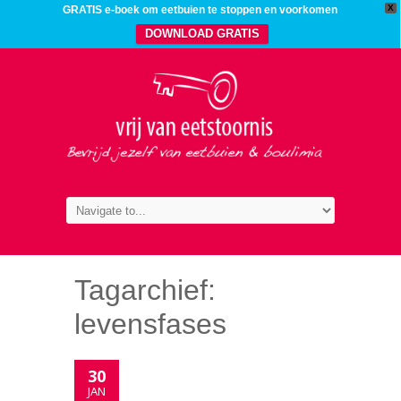
X
GRATIS e-boek om eetbuien te stoppen en voorkomen
DOWNLOAD GRATIS
Tagarchief:
levensfases
30
JAN