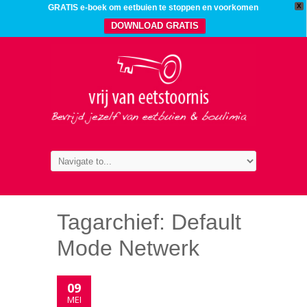
X
GRATIS e-boek om eetbuien te stoppen en voorkomen
DOWNLOAD GRATIS
Tagarchief:
Default
Mode Netwerk
09
MEI