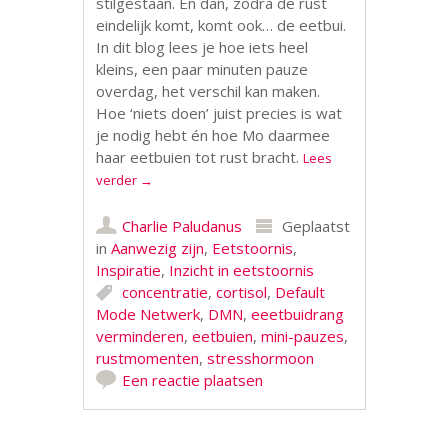
stilgestaan. En dan, zodra de rust
eindelijk komt, komt ook… de eetbui.
In dit blog lees je hoe iets heel
kleins, een paar minuten pauze
overdag, het verschil kan maken.
Hoe ‘niets doen’ juist precies is wat
je nodig hebt én hoe Mo daarmee
haar eetbuien tot rust bracht.
Lees
verder
→
Charlie Paludanus
Geplaatst
in
Aanwezig zijn
,
Eetstoornis
,
Inspiratie
,
Inzicht in eetstoornis
concentratie
,
cortisol
,
Default
Mode Netwerk
,
DMN
,
eeetbuidrang
verminderen
,
eetbuien
,
mini-pauzes
,
rustmomenten
,
stresshormoon
Een reactie plaatsen