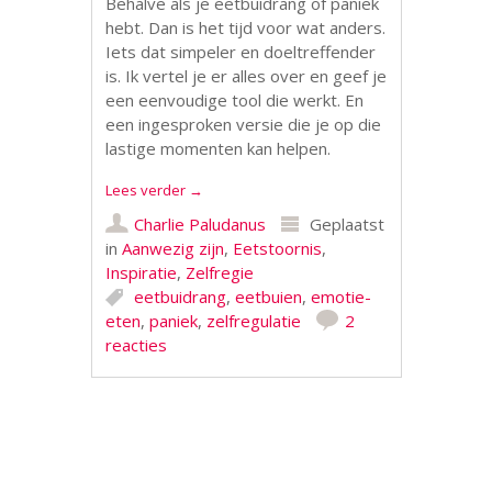
Behalve als je eetbuidrang of paniek
hebt. Dan is het tijd voor wat anders.
Iets dat simpeler en doeltreffender
is. Ik vertel je er alles over en geef je
een eenvoudige tool die werkt. En
een ingesproken versie die je op die
lastige momenten kan helpen.
Lees verder
→
Charlie Paludanus
Geplaatst
in
Aanwezig zijn
,
Eetstoornis
,
Inspiratie
,
Zelfregie
eetbuidrang
,
eetbuien
,
emotie-
eten
,
paniek
,
zelfregulatie
2
reacties
Berichtnavigatie