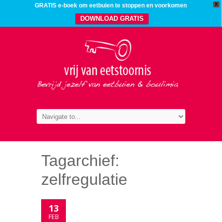
X
GRATIS e-boek om eetbuien te stoppen en voorkomen
DOWNLOAD GRATIS
Tagarchief:
zelfregulatie
13
FEB