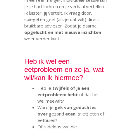
In een eenmalige*, individuele sessie kun
je je hart luchten en je verhaal vertellen.
Ik luister, jij vertelt. Ik vraag door,
spiegel en geef (als je dat wilt) direct
bruikbare adviezen. Zodat je daarna
opgelucht en met nieuwe inzichten
weer verder kunt.
.
Heb ik wel een
eetprobleem en zo ja, wat
wil/kan ik hiermee?
Heb je
twijfels of je een
eetprobleem hebt
of dat het
wel meevalt?
Word je
gek van gedachtes
over
gezond
eten
, (niet) eten of
eetbuien?
Of radeloos van die