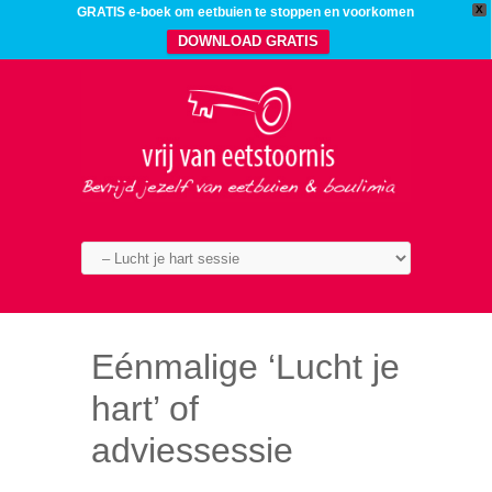
X
GRATIS e-boek om eetbuien te stoppen en voorkomen
DOWNLOAD GRATIS
Eénmalige ‘Lucht je
hart’ of
adviessessie