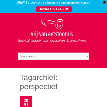
X
GRATIS e-boek om eetbuien te stoppen en voorkomen
DOWNLOAD GRATIS
Tagarchief:
perspectief
20
FEB