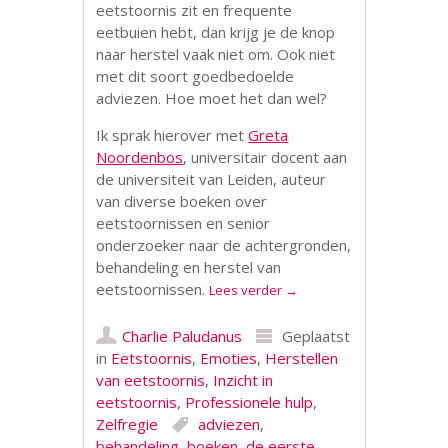
eetstoornis zit en frequente
eetbuien hebt, dan krijg je de knop
naar herstel vaak niet om. Ook niet
met dit soort goedbedoelde
adviezen. Hoe moet het dan wel?
Ik sprak hierover met
Greta
Noordenbos
, universitair docent aan
de universiteit van Leiden, auteur
van diverse boeken over
eetstoornissen en senior
onderzoeker naar de achtergronden,
behandeling en herstel van
eetstoornissen.
Lees verder
→
Charlie Paludanus
Geplaatst
in
Eetstoornis
,
Emoties
,
Herstellen
van eetstoornis
,
Inzicht in
eetstoornis
,
Professionele hulp
,
Zelfregie
adviezen
,
behandeling
,
boeken
,
de eerste