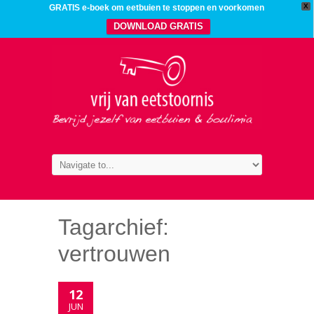
X
GRATIS e-boek om eetbuien te stoppen en voorkomen
DOWNLOAD GRATIS
Tagarchief:
vertrouwen
12
JUN