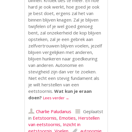
binnen. Kritiek des te meer. En hoe
hard je ook werkt, hoe goed je ook
je best doet, ergens zal het van
binnen blijven knagen. Zal je blijven
twijfelen of je wel goed genoeg
bent, zal onzekerheid de kop blijven
opsteken, zal je een gebrek aan
zelfvertrouwen blijven voelen, jezelf
blijven vergelijken met anderen,
blijven hunkeren naar goedkeuring
van anderen. Autonomie en
stevigheid zijn dan ver te zoeken.
Niet echt een stevig fundament als
je wilt herstellen van een
eetstoornis.
Wat kun je eraan
doen?
Lees verder
→
Charlie Paludanus
Geplaatst
in
Eetstoornis
,
Emoties
,
Herstellen
van eetstoornis
,
Inzicht in
eetstoornis
,
Voelen
autonomie
,