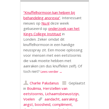
“Knuffelhormoon kan helpen bij
behandeling anorexia”
.
Interessant
nieuws op
Nu.nl
deze week
gebaseerd op
onderzoek van het
Kings College Instituut
in
Londen.
Zeker omdat dit
knuffelhormoon in een handige
neusspray zit. Een mooie oplossing
voor mensen met een eetstoornis
die vaak moeite hebben met
aanraken (en dus knuffelen zelf). Of
toch niet?
Lees verder
→
Charlie Paludanus
Geplaatst
in
Boulimia
,
Herstellen van
eetstoornis
,
Lichaamsbewustzijn
,
Voelen
aandacht
,
aanraking
,
angst
,
boosheid
,
compliment
,