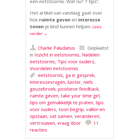
een eetstoornis. Wat nu? 7 tips”.
Het artikel van vandaag gaat over
hoe
ruimte geven
en
interesse
tonen
je kind kunnen helpen.
Lees
verder
→
Charlie Paludanus
Geplaatst
in
Inzicht in eetstoornis
,
Nadelen
eetstoornis
,
Tips voor ouders
,
Voordelen eetstoornis
eetstoornis
,
ga in gesprek
,
interessevragen
,
luister
,
niels
geuzebroek
,
positieve feedback
,
ruimte geven
,
take your time girl
,
tips om gemakkelijk te praten
,
tips
voor ouders
,
toon begrip
,
vallen en
opstaan
,
vat samen
,
veranderen
,
vertrouwen
,
vraag door
11
reacties