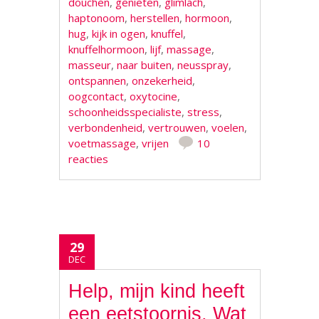
douchen
,
genieten
,
glimlach
,
haptonoom
,
herstellen
,
hormoon
,
hug
,
kijk in ogen
,
knuffel
,
knuffelhormoon
,
lijf
,
massage
,
masseur
,
naar buiten
,
neusspray
,
ontspannen
,
onzekerheid
,
oogcontact
,
oxytocine
,
schoonheidsspecialiste
,
stress
,
verbondenheid
,
vertrouwen
,
voelen
,
voetmassage
,
vrijen
10
reacties
29
DEC
Help, mijn kind heeft
een eetstoornis. Wat