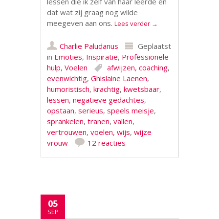
lessen die ik zelf van haar leerde en
dat wat zij graag nog wilde
meegeven aan ons.
Lees verder
→
Charlie Paludanus
Geplaatst
in
Emoties
,
Inspiratie
,
Professionele
hulp
,
Voelen
afwijzen
,
coaching
,
evenwichtig
,
Ghislaine Laenen
,
humoristisch
,
krachtig
,
kwetsbaar
,
lessen
,
negatieve gedachtes
,
opstaan
,
serieus
,
speels meisje
,
sprankelen
,
tranen
,
vallen
,
vertrouwen
,
voelen
,
wijs
,
wijze
vrouw
12 reacties
05
SEP