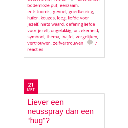
bodemloze put
,
eenzaam
,
eetstoornis
,
gevoel
,
goedkeuring
,
huilen
,
keuzes
,
leeg
,
liefde voor
jezelf
,
niets waard
,
oefening liefde
voor jezelf
,
ongelukkig
,
onzekerheid
,
symbool
,
thema
,
twijfel
,
vergelijken
,
vertrouwen
,
zelfvertrouwen
7
reacties
21
MRT
Liever een
neusspray dan een
“hug”?