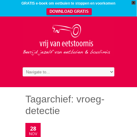
X
GRATIS e-boek om eetbuien te stoppen en voorkomen
DOWNLOAD GRATIS
Tagarchief:
vroeg-
detectie
28
NOV