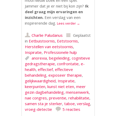
mooi nieuw boek en een spel.
Jammer dat je er niet bij kon zijn?
Ik
deel graag mijn ervaringen en
inzichten.
Een verslag van een
inspirerende dag.
Lees verder
→
Charlie Paludanus
Geplaatst
in
Eetbuistoornis
,
Eetstoornis
,
Herstellen van eetstoornis
,
Inspiratie
,
Professionele hulp
anorexia
,
begeleiding
,
cognitieve
gedragstherapie
,
confrontatie
,
e-
health
,
effectief
,
effectieve
behandeling
,
exposeer therapie
,
gelijkwaardigheid
,
Inspiratie
,
keerpunten
,
kunst niet eten
,
meer
gezin dagbehandeling
,
mensenwerk
,
nae congres
,
preventie
,
rehabilitatie
,
samen sta je sterker
,
taboe
,
verslag
,
vroeg-detectie
5 reacties