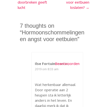
doorbreken geeft
voor eetbuien
lucht
loslaten?
→
7 thoughts on
“
Hormoonschommelingen
en angst voor eetbuien
”
Ilse Fortuin
Beantwoorden
-
mei 21,
2019 om 8:33 am
Wat herkenbaar allemaal.
Door operatie aan 2
heupen sta ik letterlijk
anders in het leven. En
daarbij merk ik dat ik