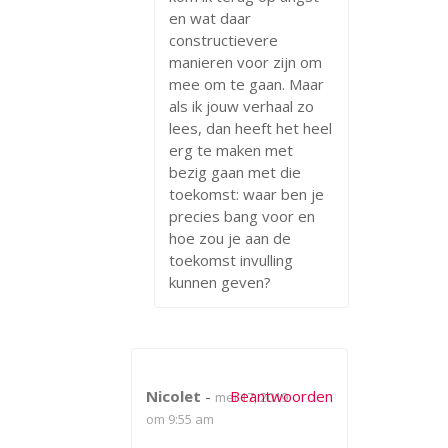
en wat daar
constructievere
manieren voor zijn om
mee om te gaan. Maar
als ik jouw verhaal zo
lees, dan heeft het heel
erg te maken met
bezig gaan met die
toekomst: waar ben je
precies bang voor en
hoe zou je aan de
toekomst invulling
kunnen geven?
Nicolet
-
Beantwoorden
mei 17, 2019
om 9:55 am