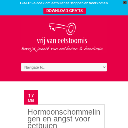
X
GRATIS e-boek om eetbuien te stoppen en voorkomen
DOWNLOAD GRATIS
17
MEI
Hormoonschommelin
gen en angst voor
eetbuien