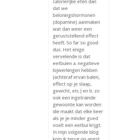
calorierijke eten dan
dat we
beloningshormonen
(dopamine) aanmaken
wat dan weer een
geruststellend effect
heeft. So far so good
dus. Het enige
vervelende is dat
eetbuien a. negatieve
bijwerkingen hebben
(achteraf ervan balen,
effect op je slaap,
gewicht, etc.) en b. zo
ook een ingetrainde
gewoonte kan worden
die maakt dat elke keer
als je je minder goed
voelt een eetbui krijgt.
In mijn volgende blog
kom ik terug op angst