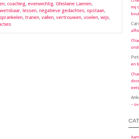
Cha
zen
,
coaching
,
evenwichtig
,
Ghislaine Laenen
,
mij 
wetsbaar
,
lessen
,
negatieve gedachtes
,
opstaan
,
boul
sprankelen
,
tranen
,
vallen
,
vertrouwen
,
voelen
,
wijs
,
Car
acties
afhi
Cha
onde
Pet
en b
Cha
door
eets
Ank
– ov
CA
Aanw