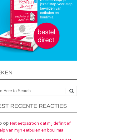
EKEN
ken
ST RECENTE REACTIES
o
op
Het eetpatroon dat mij definitief
elp van mijn eetbuien en boulimia
op