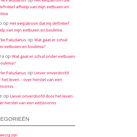
rlie Paludanus
Het eetpatroon dat
definitief afhielp van mijn eetbuien en
imia
o
op
Het eetpatroon dat mij definitief
elp van mijn eetbuien en boulimia
op
rlie Paludanus
Wat gaat er schuil
r eetbuien en boulimia?
ra
op
Wat gaat er schuil onder eetbuien
oulimia?
op
rlie Paludanus
Liever onverdoofd
 het leven – over herstel van een
toornis
e
op
Liever onverdoofd door het leven
er herstel van een eetstoornis
TEGORIEËN
ezig zijn