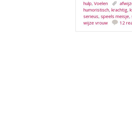
hulp
,
Voelen
afwij
humoristisch
,
krachtig
,
k
serieus
,
speels meisje
,
wijze vrouw
12 re
Berichtnavigatie