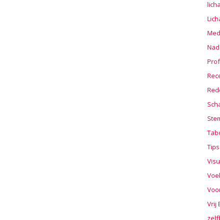
lic
Lic
Medi
Nad
Prof
Rec
Red
Sch
Stem
Tab
Tips
Visu
Voe
Voo
Vrij
zelf