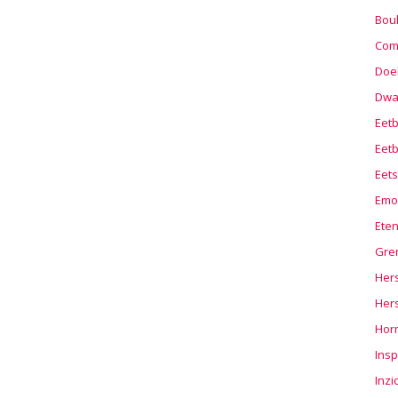
Boul
Com
Doel
Dwa
Eet
Eetb
Eets
Emo
Ete
Gre
Hers
Her
Hor
Insp
Inzi