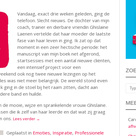
Vandaag, exact drie weken geleden, ging de
telefoon. Slecht nieuws. De dochter van mijn
coach, trainer en dierbare vriendin Ghislaine
Laenen vertelde dat haar moeder de laatste
fase van haar leven in ging. Ik zat op dat
moment in een zeer hectische periode: het
manuscript van mijn boek net afgerond,
startsessies met een aantal nieuwe cliënten,
een intensief project voor een
ZO
eekend ook nog twee nieuwe lezingen op het
les was niet meer belangrijk. De wereld stond even
k. Ik ging in de stoel bij het raam zitten, dacht aan
Zoe
ndere band en huilde.
MEE
an de mooie, wijze en sprankelende vrouw Ghislaine.
sen die ik zelf van haar leerde en dat wat zij graag
n ons.
Lees verder
→
Car
afhi
Geplaatst in
Emoties
,
Inspiratie
,
Professionele