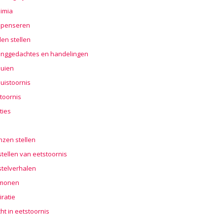
imia
penseren
en stellen
nggedachtes en handelingen
buien
uistoornis
toornis
ties
n
nzen stellen
tellen van eetstoornis
stelverhalen
monen
iratie
cht in eetstoornis