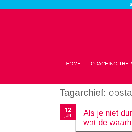
G
HOME
COACHING/THER
Tagarchief:
opst
12
Als je niet du
JUN
wat de waarh