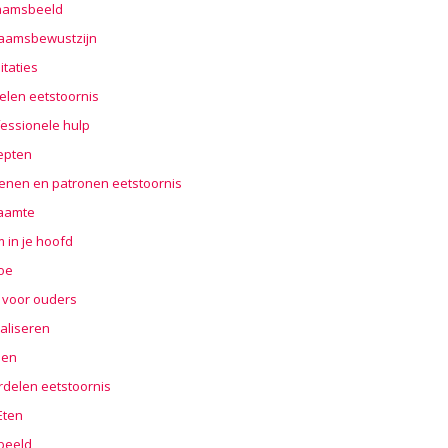
haamsbeeld
haamsbewustzijn
taties
elen eetstoornis
essionele hulp
epten
enen en patronen eetstoornis
aamte
 in je hoofd
oe
 voor ouders
aliseren
len
rdelen eetstoornis
 Eten
beeld