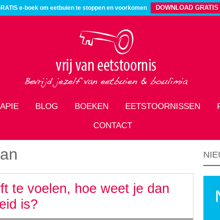
DOWNLOAD GRATIS
RATIS e-boek om eetbuien te stoppen en voorkomen
APIE
BLOG
BOEKEN
EETSTOORNISSEN
CONTACT
aan
NIE
rft te voelen, hoe weet je dan
eid is?