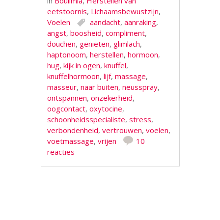
in
Boulimia
,
Herstellen van
eetstoornis
,
Lichaamsbewustzijn
,
Voelen
aandacht
,
aanraking
,
angst
,
boosheid
,
compliment
,
douchen
,
genieten
,
glimlach
,
haptonoom
,
herstellen
,
hormoon
,
hug
,
kijk in ogen
,
knuffel
,
knuffelhormoon
,
lijf
,
massage
,
masseur
,
naar buiten
,
neusspray
,
ontspannen
,
onzekerheid
,
oogcontact
,
oxytocine
,
schoonheidsspecialiste
,
stress
,
verbondenheid
,
vertrouwen
,
voelen
,
voetmassage
,
vrijen
10
reacties
Berichtnavigatie