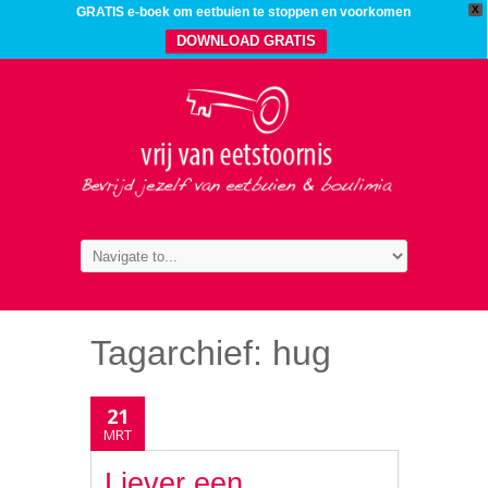
X
GRATIS e-boek om eetbuien te stoppen en voorkomen
DOWNLOAD GRATIS
Tagarchief:
hug
21
MRT
Liever een