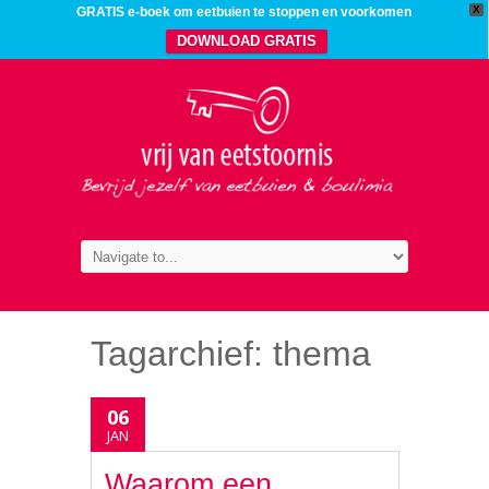
X
GRATIS e-boek om eetbuien te stoppen en voorkomen
DOWNLOAD GRATIS
Tagarchief:
thema
06
JAN
Waarom een