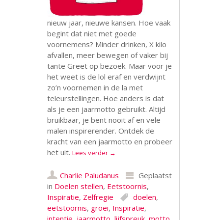
nieuw jaar, nieuwe kansen. Hoe vaak
begint dat niet met goede
voornemens? Minder drinken, X kilo
afvallen, meer bewegen of vaker bij
tante Greet op bezoek. Maar voor je
het weet is de lol eraf en verdwijnt
zo’n voornemen in de la met
teleurstellingen. Hoe anders is dat
als je een jaarmotto gebruikt. Altijd
bruikbaar, je bent nooit af en vele
malen inspirerender. Ontdek de
kracht van een jaarmotto en probeer
het uit.
Lees verder
→
Charlie Paludanus
Geplaatst
in
Doelen stellen
,
Eetstoornis
,
Inspiratie
,
Zelfregie
doelen
,
eetstoornis
,
groei
,
Inspiratie
,
intentie
,
jaarmotto
,
lijfspreuk
,
motto
,