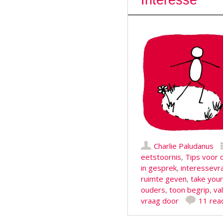
Interesse
Charlie Paludanus
eetstoornis
,
Tips voor 
in gesprek
,
interessevr
ruimte geven
,
take your
ouders
,
toon begrip
,
va
vraag door
11 rea