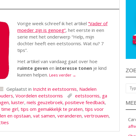
Vorige week schreef ik het artikel
“Vader of
moeder zijn is genoeg”
, het eerste in een
serie met het onderwerp “Help, mijn
dochter heeft een eetstoornis. Wat nu? 7
tips”.
Het artikel van vandaag gaat over hoe
ruimte geven
en
interesse tonen
je kind
ZO
kunnen helpen.
Lees verder
→
Geplaatst in
Inzicht in eetstoornis
,
Nadelen
Zoe
ouders
,
Voordelen eetstoornis
eetstoornis
,
ga
agen
,
luister
,
niels geuzebroek
,
positieve feedback
,
MEE
 time girl
,
tips om gemakkelijk te praten
,
tips voor
llen en opstaan
,
vat samen
,
veranderen
,
vertrouwen
,
Car
cties
afhi