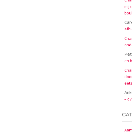
Cha
mij 
boul
Car
afhi
Cha
onde
Pet
en b
Cha
door
eets
Ank
– ov
CA
Aanw