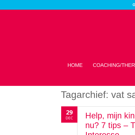
G
HOME
COACHING/THER
Tagarchief:
vat 
29
Help, mijn ki
DEC
nu? 7 tips – 