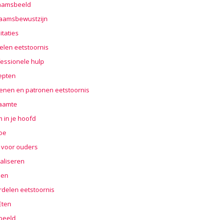
haamsbeeld
haamsbewustzijn
taties
elen eetstoornis
essionele hulp
epten
enen en patronen eetstoornis
aamte
 in je hoofd
oe
 voor ouders
aliseren
len
rdelen eetstoornis
 Eten
beeld