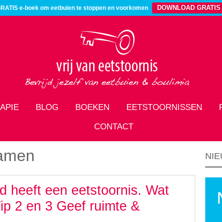
DOWNLOAD GRATIS
RATIS e-boek om eetbuien te stoppen en voorkomen
APIE
BLOG
BOEKEN
EETSTOORNISSEN
CONTACT
samen
NIE
nd heeft een eetstoornis. Wat
Tip 2 en 3 Geef ruimte &