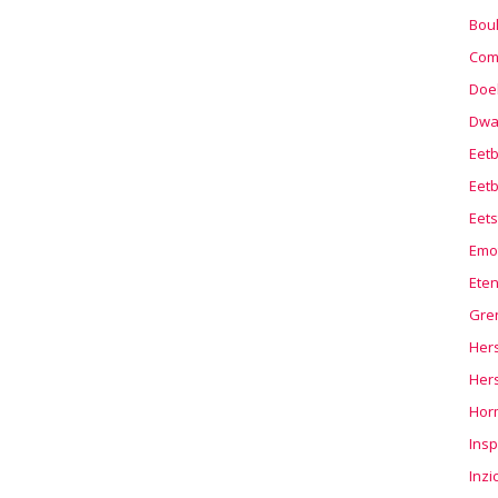
Boul
Com
Doel
Dwa
Eet
Eetb
Eets
Emo
Ete
Gre
Hers
Her
Hor
Insp
Inzi