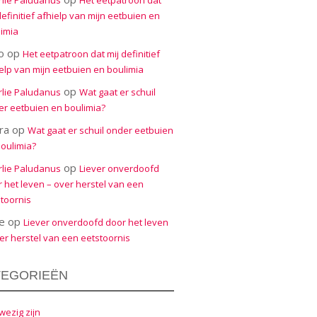
rlie Paludanus
Het eetpatroon dat
definitief afhielp van mijn eetbuien en
imia
o
op
Het eetpatroon dat mij definitief
elp van mijn eetbuien en boulimia
op
rlie Paludanus
Wat gaat er schuil
r eetbuien en boulimia?
ra
op
Wat gaat er schuil onder eetbuien
oulimia?
op
rlie Paludanus
Liever onverdoofd
 het leven – over herstel van een
toornis
e
op
Liever onverdoofd door het leven
er herstel van een eetstoornis
TEGORIEËN
ezig zijn