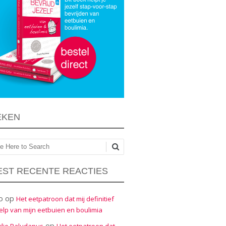
EKEN
ken
ST RECENTE REACTIES
o
op
Het eetpatroon dat mij definitief
elp van mijn eetbuien en boulimia
op