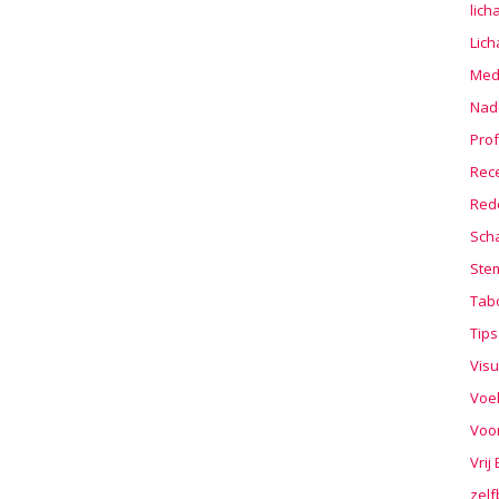
lic
Lic
Medi
Nad
Prof
Rec
Red
Sch
Stem
Tab
Tips
Visu
Voe
Voo
Vrij
zelf