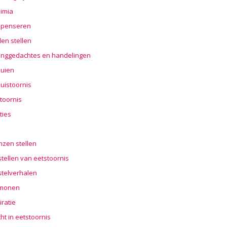
imia
penseren
en stellen
nggedachtes en handelingen
buien
uistoornis
toornis
ties
n
nzen stellen
tellen van eetstoornis
stelverhalen
monen
iratie
cht in eetstoornis