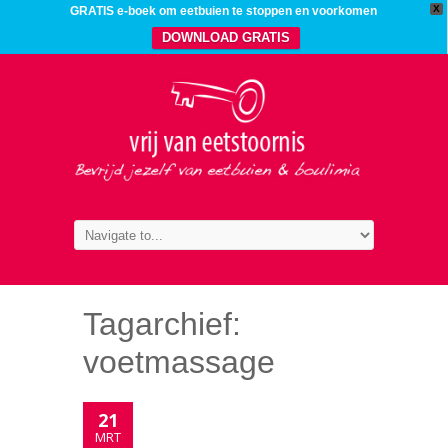
X
GRATIS e-boek om eetbuien te stoppen en voorkomen
DOWNLOAD GRATIS
Tagarchief:
voetmassage
21
MRT