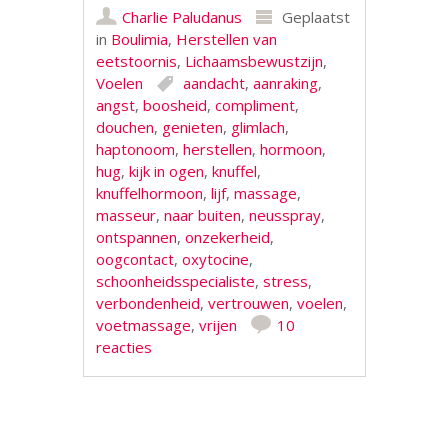
Charlie Paludanus
Geplaatst
in
Boulimia
,
Herstellen van
eetstoornis
,
Lichaamsbewustzijn
,
Voelen
aandacht
,
aanraking
,
angst
,
boosheid
,
compliment
,
douchen
,
genieten
,
glimlach
,
haptonoom
,
herstellen
,
hormoon
,
hug
,
kijk in ogen
,
knuffel
,
knuffelhormoon
,
lijf
,
massage
,
masseur
,
naar buiten
,
neusspray
,
ontspannen
,
onzekerheid
,
oogcontact
,
oxytocine
,
schoonheidsspecialiste
,
stress
,
verbondenheid
,
vertrouwen
,
voelen
,
voetmassage
,
vrijen
10
reacties
Berichtnavigatie