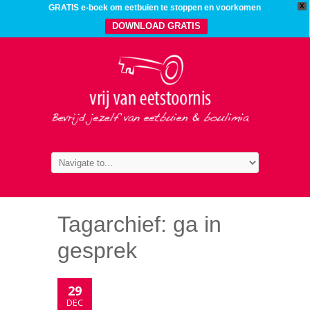
X
GRATIS e-boek om eetbuien te stoppen en voorkomen
DOWNLOAD GRATIS
Tagarchief:
ga in
gesprek
29
DEC