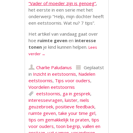
“Vader of moeder zijn is genoeg”
,
het eerste in een serie met het
onderwerp “Help, mijn dochter heeft
een eetstoornis. Wat nu? 7 tips”.
Het artikel van vandaag gaat over
hoe
ruimte geven
en
interesse
tonen
je kind kunnen helpen.
Lees
verder
→
Charlie Paludanus
Geplaatst
in
Inzicht in eetstoornis
,
Nadelen
eetstoornis
,
Tips voor ouders
,
Voordelen eetstoornis
eetstoornis
,
ga in gesprek
,
interessevragen
,
luister
,
niels
geuzebroek
,
positieve feedback
,
ruimte geven
,
take your time girl
,
tips om gemakkelijk te praten
,
tips
voor ouders
,
toon begrip
,
vallen en
opstaan
,
vat samen
,
veranderen
,