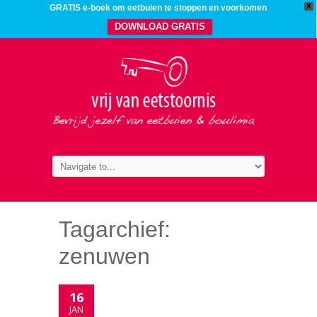
X
GRATIS e-boek om eetbuien te stoppen en voorkomen
DOWNLOAD GRATIS
Tagarchief:
zenuwen
16
JAN