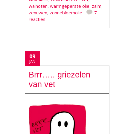
walnoten
,
warmgeperste olie
,
zalm
,
zenuwen
,
zonnebloemolie
7
reacties
09
JAN
Brrr….. griezelen
van vet