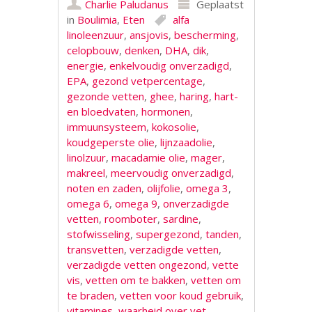
Charlie Paludanus
Geplaatst
in
Boulimia
,
Eten
alfa
linoleenzuur
,
ansjovis
,
bescherming
,
celopbouw
,
denken
,
DHA
,
dik
,
energie
,
enkelvoudig onverzadigd
,
EPA
,
gezond vetpercentage
,
gezonde vetten
,
ghee
,
haring
,
hart-
en bloedvaten
,
hormonen
,
immuunsysteem
,
kokosolie
,
koudgeperste olie
,
lijnzaadolie
,
linolzuur
,
macadamie olie
,
mager
,
makreel
,
meervoudig onverzadigd
,
noten en zaden
,
olijfolie
,
omega 3
,
omega 6
,
omega 9
,
onverzadigde
vetten
,
roomboter
,
sardine
,
stofwisseling
,
supergezond
,
tanden
,
transvetten
,
verzadigde vetten
,
verzadigde vetten ongezond
,
vette
vis
,
vetten om te bakken
,
vetten om
te braden
,
vetten voor koud gebruik
,
vitamines
,
waarheid over vet
,