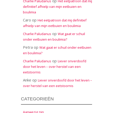
op
Charlie Paludanus
Het eetpatroon dat mij
definitief afhielp van mijn eetbuien en
boulimia
Caro
op
Het eetpatroon dat mij definitief
afhielp van mijn eetbuien en boulimia
op
Charlie Paludanus
Wat gaat er schuil
onder eetbuien en boulimia?
Petra
op
Wat gaat er schuil onder eetbuien
en boulimia?
op
Charlie Paludanus
Liever onverdoofd
door het leven – over herstel van een
eetstoornis
Anke
op
Liever onverdoofd door het leven –
over herstel van een eetstoornis
CATEGORIEËN
Aanwezig zijn