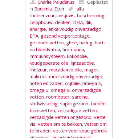
Charlie Paludanus
Geplaatst
in
Boulimia
,
Eten
alfa
linoleenzuur
,
ansjovis
,
bescherming
,
celopbouw
,
denken
,
DHA
,
dik
,
energie
,
enkelvoudig onverzadigd
,
EPA
,
gezond vetpercentage
,
gezonde vetten
,
ghee
,
haring
,
hart-
en bloedvaten
,
hormonen
,
immuunsysteem
,
kokosolie
,
koudgeperste olie
,
lijnzaadolie
,
linolzuur
,
macadamie olie
,
mager
,
makreel
,
meervoudig onverzadigd
,
noten en zaden
,
olijfolie
,
omega 3
,
omega 6
,
omega 9
,
onverzadigde
vetten
,
roomboter
,
sardine
,
stofwisseling
,
supergezond
,
tanden
,
transvetten
,
verzadigde vetten
,
verzadigde vetten ongezond
,
vette
vis
,
vetten om te bakken
,
vetten om
te braden
,
vetten voor koud gebruik
,
vitamines
,
waarheid over vet
,