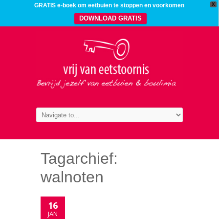
X
GRATIS e-boek om eetbuien te stoppen en voorkomen
DOWNLOAD GRATIS
Tagarchief:
walnoten
16
JAN