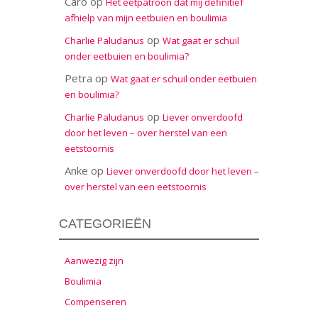
Caro
op
Het eetpatroon dat mij definitief
afhielp van mijn eetbuien en boulimia
op
Charlie Paludanus
Wat gaat er schuil
onder eetbuien en boulimia?
Petra
op
Wat gaat er schuil onder eetbuien
en boulimia?
op
Charlie Paludanus
Liever onverdoofd
door het leven – over herstel van een
eetstoornis
Anke
op
Liever onverdoofd door het leven –
over herstel van een eetstoornis
CATEGORIEËN
Aanwezig zijn
Boulimia
Compenseren