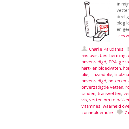
In mij
vetten
deel g
blog l
en gee
Lees v
Charlie Paludanus
ansjovis
,
bescherming
,
onverzadigd
,
EPA
,
gezo
hart- en bloedvaten
,
ho
olie
,
lijnzaadolie
,
linolzuu
onverzadigd
,
noten en 
onverzadigde vetten
,
r
tanden
,
transvetten
,
ve
vis
,
vetten om te bakke
vitamines
,
waarheid ove
zonnebloemolie
7 