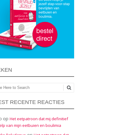
EKEN
ken
ST RECENTE REACTIES
o
op
Het eetpatroon dat mij definitief
elp van mijn eetbuien en boulimia
op