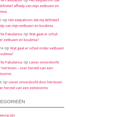
rlie Paludanus
Het eetpatroon dat
definitief afhielp van mijn eetbuien en
imia
o
op
Het eetpatroon dat mij definitief
elp van mijn eetbuien en boulimia
op
rlie Paludanus
Wat gaat er schuil
r eetbuien en boulimia?
ra
op
Wat gaat er schuil onder eetbuien
oulimia?
op
rlie Paludanus
Liever onverdoofd
 het leven – over herstel van een
toornis
e
op
Liever onverdoofd door het leven
er herstel van een eetstoornis
TEGORIEËN
ezig zijn