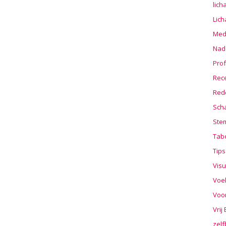
lic
Lic
Medi
Nad
Prof
Rec
Red
Sch
Stem
Tab
Tips
Visu
Voe
Voo
Vrij
zelf