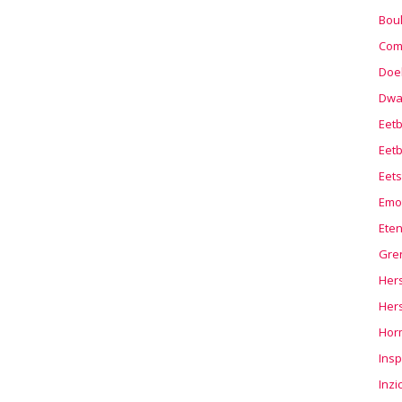
Boul
Com
Doel
Dwa
Eet
Eetb
Eets
Emo
Ete
Gre
Hers
Her
Hor
Insp
Inzi