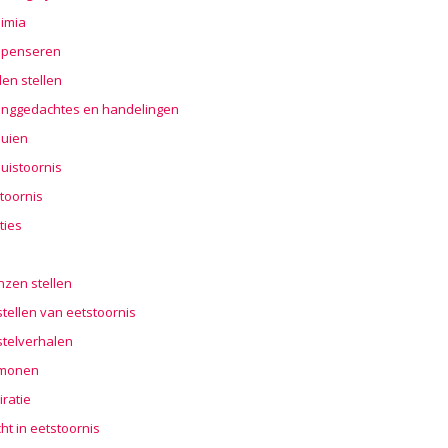
imia
penseren
en stellen
nggedachtes en handelingen
buien
uistoornis
toornis
ties
n
nzen stellen
tellen van eetstoornis
stelverhalen
monen
iratie
cht in eetstoornis