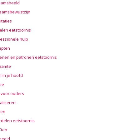
haamsbeeld
haamsbewustzijn
taties
elen eetstoornis
essionele hulp
epten
enen en patronen eetstoornis
aamte
 in je hoofd
oe
 voor ouders
aliseren
len
rdelen eetstoornis
 Eten
beeld