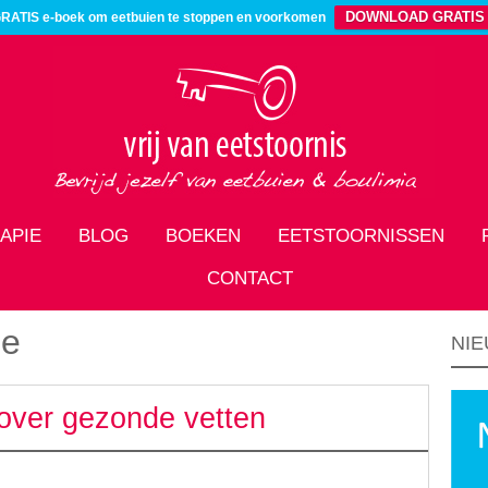
DOWNLOAD GRATIS
RATIS e-boek om eetbuien te stoppen en voorkomen
APIE
BLOG
BOEKEN
EETSTOORNISSEN
CONTACT
ie
NIE
over gezonde vetten