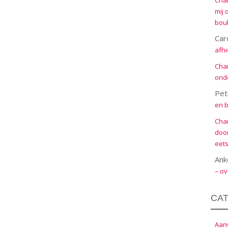
Cha
mij 
boul
Car
afhi
Cha
onde
Pet
en b
Cha
door
eets
Ank
– ov
CA
Aanw