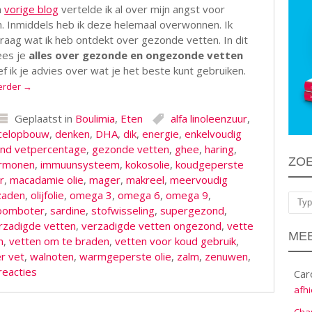
n
vorige blog
vertelde ik al over mijn angst voor
. Inmiddels heb ik deze helemaal overwonnen. Ik
raag wat ik heb ontdekt over gezonde vetten. In dit
ees je
alles over gezonde en ongezonde vetten
f ik je advies over wat je het beste kunt gebruiken.
erder
→
Geplaatst in
Boulimia
,
Eten
alfa linoleenzuur
,
celopbouw
,
denken
,
DHA
,
dik
,
energie
,
enkelvoudig
nd vetpercentage
,
gezonde vetten
,
ghee
,
haring
,
ZO
rmonen
,
immuunsysteem
,
kokosolie
,
koudgeperste
r
,
macadamie olie
,
mager
,
makreel
,
meervoudig
zaden
,
olijfolie
,
omega 3
,
omega 6
,
omega 9
,
Zoe
oomboter
,
sardine
,
stofwisseling
,
supergezond
,
rzadigde vetten
,
verzadigde vetten ongezond
,
vette
MEE
n
,
vetten om te braden
,
vetten voor koud gebruik
,
r vet
,
walnoten
,
warmgeperste olie
,
zalm
,
zenuwen
,
reacties
Car
afhi