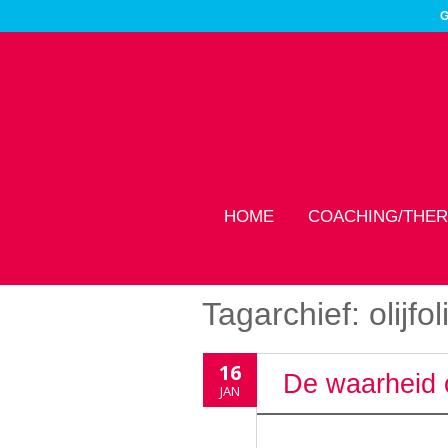
G
HOME
COACHING/THER
Tagarchief:
olijfol
16
De waarheid 
JAN