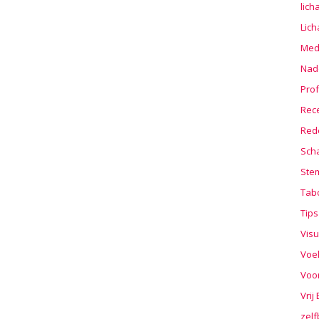
lic
Lic
Medi
Nad
Prof
Rec
Red
Sch
Stem
Tab
Tips
Visu
Voe
Voo
Vrij
zelf