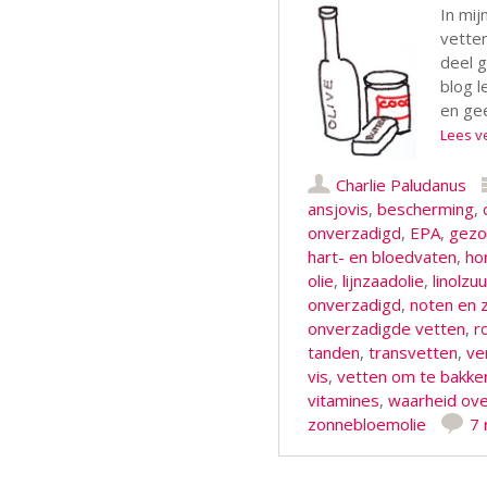
In mij
vetten
deel g
blog l
en gee
Lees v
Charlie Paludanus
ansjovis
,
bescherming
,
onverzadigd
,
EPA
,
gezo
hart- en bloedvaten
,
ho
olie
,
lijnzaadolie
,
linolzuu
onverzadigd
,
noten en 
onverzadigde vetten
,
r
tanden
,
transvetten
,
ve
vis
,
vetten om te bakke
vitamines
,
waarheid ove
zonnebloemolie
7 