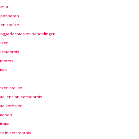
imia
penseren
en stellen
nggedachtes en handelingen
buien
uistoornis
toornis
ties
n
nzen stellen
tellen van eetstoornis
stelverhalen
monen
iratie
cht in eetstoornis