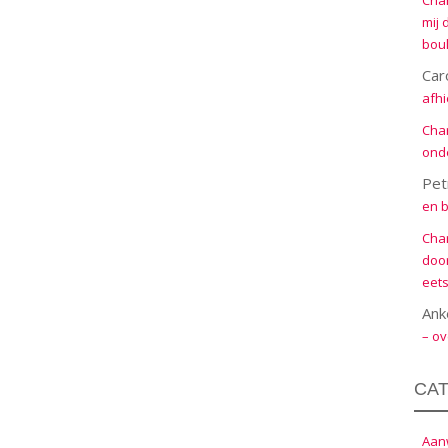
Cha
mij 
boul
Car
afhi
Cha
onde
Pet
en b
Cha
door
eets
Ank
– ov
CA
Aanw