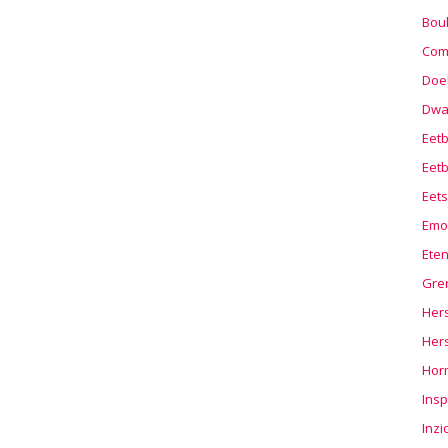
Boul
Com
Doel
Dwa
Eet
Eetb
Eets
Emo
Ete
Gre
Hers
Her
Hor
Insp
Inzi