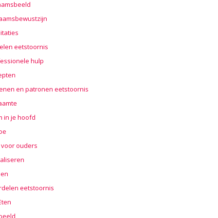
haamsbeeld
haamsbewustzijn
taties
elen eetstoornis
essionele hulp
epten
enen en patronen eetstoornis
aamte
 in je hoofd
oe
 voor ouders
aliseren
len
rdelen eetstoornis
 Eten
beeld