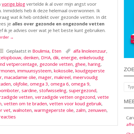
n
vorige blog
vertelde ik al over mijn angst voor
. Inmiddels heb ik deze helemaal overwonnen. Ik
raag wat ik heb ontdekt over gezonde vetten. In dit
ees je
alles over gezonde en ongezonde vetten
f ik je advies over wat je het beste kunt gebruiken.
erder
→
Geplaatst in
Boulimia
,
Eten
alfa linoleenzuur
,
celopbouw
,
denken
,
DHA
,
dik
,
energie
,
enkelvoudig
nd vetpercentage
,
gezonde vetten
,
ghee
,
haring
,
ZO
rmonen
,
immuunsysteem
,
kokosolie
,
koudgeperste
r
,
macadamie olie
,
mager
,
makreel
,
meervoudig
zaden
,
olijfolie
,
omega 3
,
omega 6
,
omega 9
,
Zoe
oomboter
,
sardine
,
stofwisseling
,
supergezond
,
rzadigde vetten
,
verzadigde vetten ongezond
,
vette
MEE
n
,
vetten om te braden
,
vetten voor koud gebruik
,
r vet
,
walnoten
,
warmgeperste olie
,
zalm
,
zenuwen
,
reacties
Car
afhi