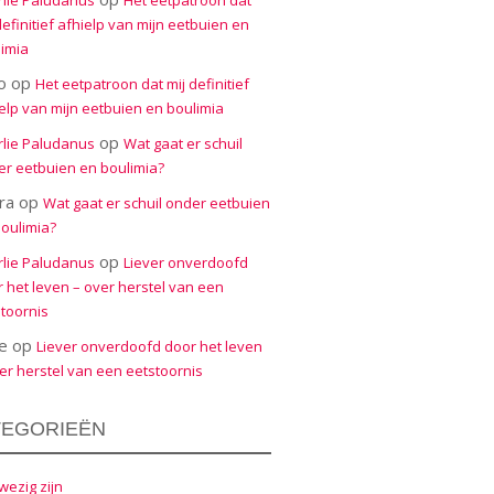
rlie Paludanus
Het eetpatroon dat
definitief afhielp van mijn eetbuien en
imia
o
op
Het eetpatroon dat mij definitief
elp van mijn eetbuien en boulimia
op
rlie Paludanus
Wat gaat er schuil
r eetbuien en boulimia?
ra
op
Wat gaat er schuil onder eetbuien
oulimia?
op
rlie Paludanus
Liever onverdoofd
 het leven – over herstel van een
toornis
e
op
Liever onverdoofd door het leven
er herstel van een eetstoornis
TEGORIEËN
ezig zijn