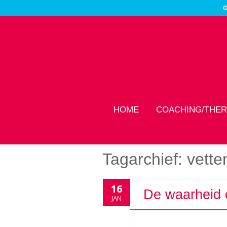
G
HOME
COACHING/THER
Tagarchief:
vette
16
De waarheid 
JAN