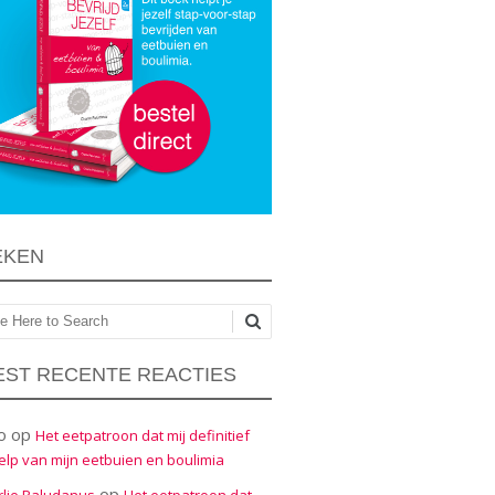
EKEN
ken
ST RECENTE REACTIES
o
op
Het eetpatroon dat mij definitief
elp van mijn eetbuien en boulimia
op