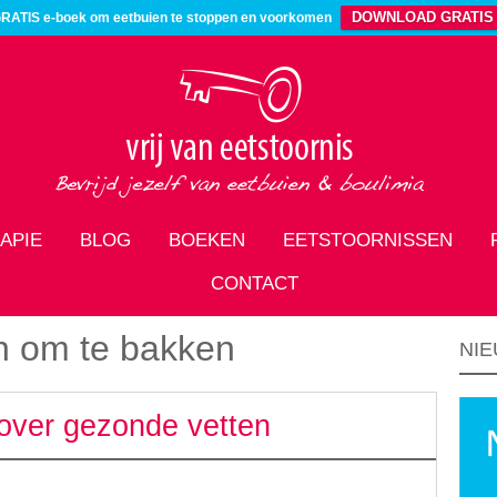
DOWNLOAD GRATIS
RATIS e-boek om eetbuien te stoppen en voorkomen
APIE
BLOG
BOEKEN
EETSTOORNISSEN
CONTACT
n om te bakken
NIE
over gezonde vetten