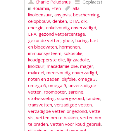
Charlie Paludanus
Geplaatst
in
Boulimia
,
Eten
alfa
linoleenzuur
,
ansjovis
,
bescherming
,
celopbouw
,
denken
,
DHA
,
dik
,
energie
,
enkelvoudig onverzadigd
,
EPA
,
gezond vetpercentage
,
gezonde vetten
,
ghee
,
haring
,
hart-
en bloedvaten
,
hormonen
,
immuunsysteem
,
kokosolie
,
koudgeperste olie
,
lijnzaadolie
,
linolzuur
,
macadamie olie
,
mager
,
makreel
,
meervoudig onverzadigd
,
noten en zaden
,
olijfolie
,
omega 3
,
omega 6
,
omega 9
,
onverzadigde
vetten
,
roomboter
,
sardine
,
stofwisseling
,
supergezond
,
tanden
,
transvetten
,
verzadigde vetten
,
verzadigde vetten ongezond
,
vette
vis
,
vetten om te bakken
,
vetten om
te braden
,
vetten voor koud gebruik
,
vitamines
,
waarheid over vet
,