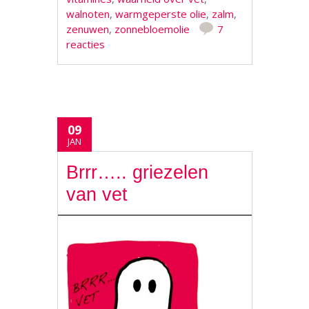
walnoten
,
warmgeperste olie
,
zalm
,
zenuwen
,
zonnebloemolie
7
reacties
09
JAN
Brrr….. griezelen
van vet