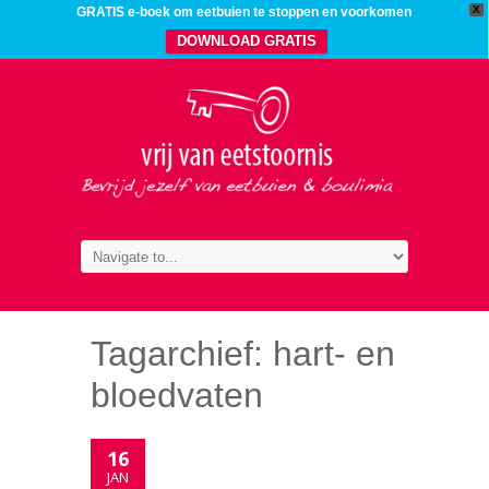
X
GRATIS e-boek om eetbuien te stoppen en voorkomen
DOWNLOAD GRATIS
Tagarchief:
hart- en
bloedvaten
16
JAN