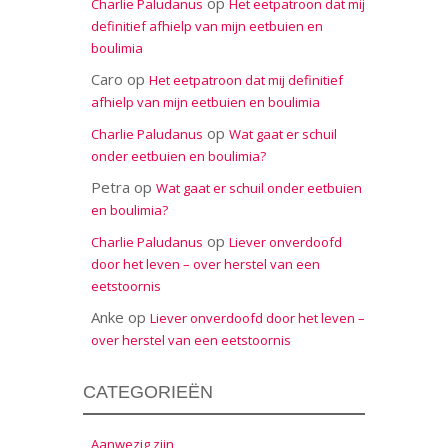
op
Charlie Paludanus
Het eetpatroon dat mij
definitief afhielp van mijn eetbuien en
boulimia
Caro
op
Het eetpatroon dat mij definitief
afhielp van mijn eetbuien en boulimia
op
Charlie Paludanus
Wat gaat er schuil
onder eetbuien en boulimia?
Petra
op
Wat gaat er schuil onder eetbuien
en boulimia?
op
Charlie Paludanus
Liever onverdoofd
door het leven – over herstel van een
eetstoornis
Anke
op
Liever onverdoofd door het leven –
over herstel van een eetstoornis
CATEGORIEËN
Aanwezig zijn