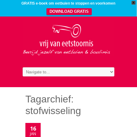
X
GRATIS e-boek om eetbuien te stoppen en voorkomen
DOWNLOAD GRATIS
Tagarchief:
stofwisseling
16
JAN