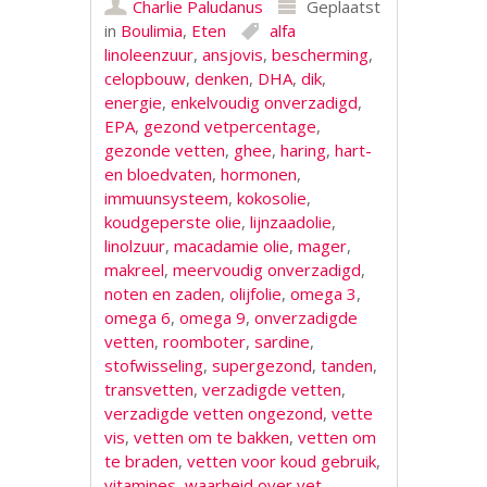
Charlie Paludanus
Geplaatst
in
Boulimia
,
Eten
alfa
linoleenzuur
,
ansjovis
,
bescherming
,
celopbouw
,
denken
,
DHA
,
dik
,
energie
,
enkelvoudig onverzadigd
,
EPA
,
gezond vetpercentage
,
gezonde vetten
,
ghee
,
haring
,
hart-
en bloedvaten
,
hormonen
,
immuunsysteem
,
kokosolie
,
koudgeperste olie
,
lijnzaadolie
,
linolzuur
,
macadamie olie
,
mager
,
makreel
,
meervoudig onverzadigd
,
noten en zaden
,
olijfolie
,
omega 3
,
omega 6
,
omega 9
,
onverzadigde
vetten
,
roomboter
,
sardine
,
stofwisseling
,
supergezond
,
tanden
,
transvetten
,
verzadigde vetten
,
verzadigde vetten ongezond
,
vette
vis
,
vetten om te bakken
,
vetten om
te braden
,
vetten voor koud gebruik
,
vitamines
,
waarheid over vet
,