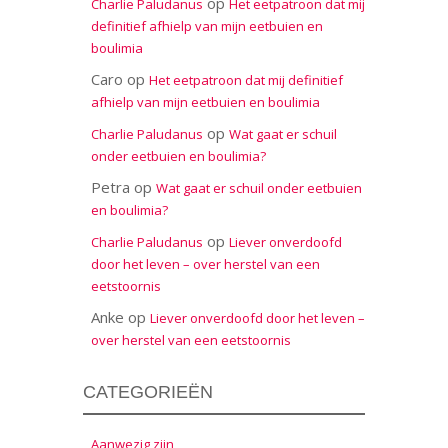
op
Charlie Paludanus
Het eetpatroon dat mij
definitief afhielp van mijn eetbuien en
boulimia
Caro
op
Het eetpatroon dat mij definitief
afhielp van mijn eetbuien en boulimia
op
Charlie Paludanus
Wat gaat er schuil
onder eetbuien en boulimia?
Petra
op
Wat gaat er schuil onder eetbuien
en boulimia?
op
Charlie Paludanus
Liever onverdoofd
door het leven – over herstel van een
eetstoornis
Anke
op
Liever onverdoofd door het leven –
over herstel van een eetstoornis
CATEGORIEËN
Aanwezig zijn