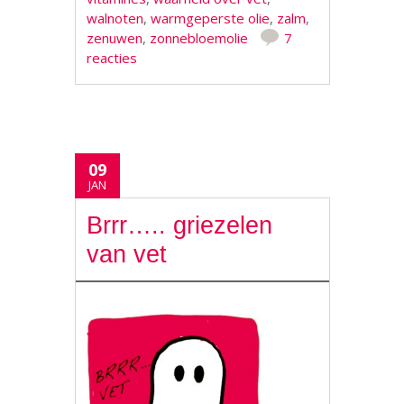
walnoten
,
warmgeperste olie
,
zalm
,
zenuwen
,
zonnebloemolie
7
reacties
09
JAN
Brrr….. griezelen
van vet