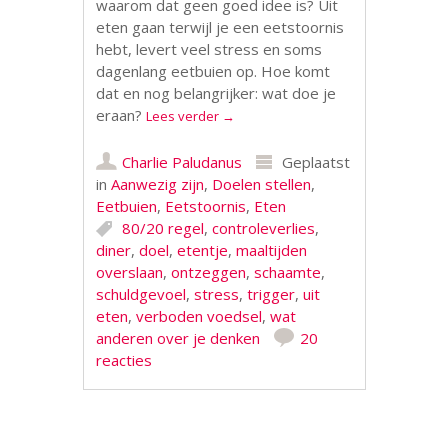
waarom dat geen goed idee is? Uit
eten gaan terwijl je een eetstoornis
hebt, levert veel stress en soms
dagenlang eetbuien op. Hoe komt
dat en nog belangrijker: wat doe je
eraan?
Lees verder
→
Charlie Paludanus
Geplaatst
in
Aanwezig zijn
,
Doelen stellen
,
Eetbuien
,
Eetstoornis
,
Eten
80/20 regel
,
controleverlies
,
diner
,
doel
,
etentje
,
maaltijden
overslaan
,
ontzeggen
,
schaamte
,
schuldgevoel
,
stress
,
trigger
,
uit
eten
,
verboden voedsel
,
wat
anderen over je denken
20
reacties