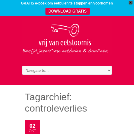
X
GRATIS e-boek om eetbuien te stoppen en voorkomen
DOWNLOAD GRATIS
Tagarchief:
controleverlies
02
OKT