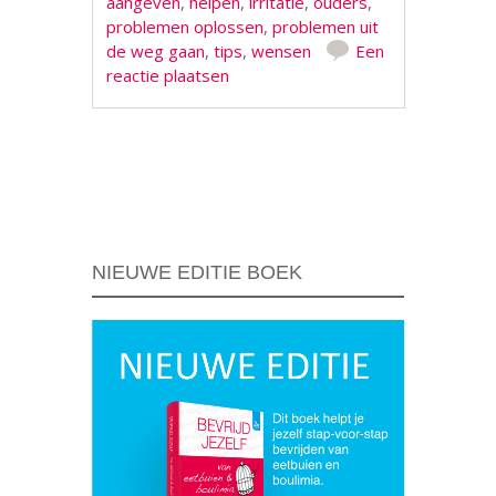
aangeven
,
helpen
,
irritatie
,
ouders
,
problemen oplossen
,
problemen uit
de weg gaan
,
tips
,
wensen
Een
reactie plaatsen
Berichtnavigatie
NIEUWE EDITIE BOEK