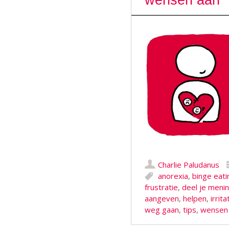
wensen aan
Charlie Paludanus
anorexia
,
binge eati
frustratie
,
deel je meni
aangeven
,
helpen
,
irrita
weg gaan
,
tips
,
wensen