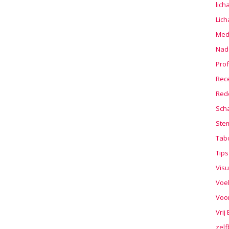
lic
Lic
Medi
Nad
Prof
Rec
Red
Sch
Stem
Tab
Tips
Visu
Voe
Voo
Vrij
zelf