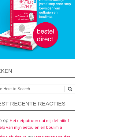
EKEN
ken
ST RECENTE REACTIES
o
op
Het eetpatroon dat mij definitief
elp van mijn eetbuien en boulimia
op