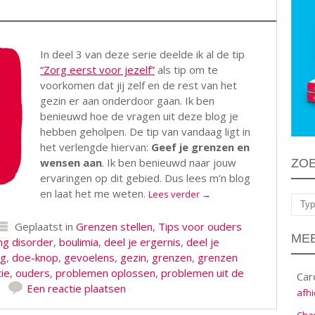
In deel 3 van deze serie deelde ik al de tip
“Zorg eerst voor jezelf”
als tip om te
voorkomen dat jij zelf en de rest van het
gezin er aan onderdoor gaan. Ik ben
benieuwd hoe de vragen uit deze blog je
hebben geholpen. De tip van vandaag ligt in
het verlengde hiervan:
Geef je grenzen en
wensen aan
. Ik ben benieuwd naar jouw
ZO
ervaringen op dit gebied. Dus lees m’n blog
en laat het me weten.
Lees verder
→
Zoe
Geplaatst in
Grenzen stellen
,
Tips voor ouders
MEE
ng disorder
,
boulimia
,
deel je ergernis
,
deel je
ng
,
doe-knop
,
gevoelens
,
gezin
,
grenzen
,
grenzen
tie
,
ouders
,
problemen oplossen
,
problemen uit de
Car
Een reactie plaatsen
afhi