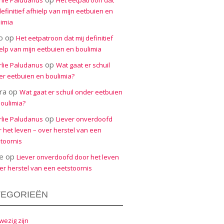
rlie Paludanus
Het eetpatroon dat
definitief afhielp van mijn eetbuien en
imia
o
op
Het eetpatroon dat mij definitief
elp van mijn eetbuien en boulimia
op
rlie Paludanus
Wat gaat er schuil
r eetbuien en boulimia?
ra
op
Wat gaat er schuil onder eetbuien
oulimia?
op
rlie Paludanus
Liever onverdoofd
 het leven – over herstel van een
toornis
e
op
Liever onverdoofd door het leven
er herstel van een eetstoornis
TEGORIEËN
ezig zijn