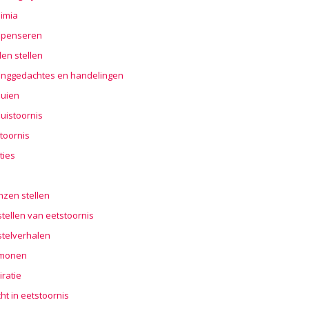
imia
penseren
en stellen
nggedachtes en handelingen
buien
uistoornis
toornis
ties
n
nzen stellen
tellen van eetstoornis
stelverhalen
monen
iratie
cht in eetstoornis