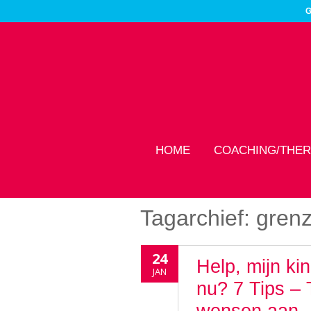
G
HOME
COACHING/THER
Tagarchief:
gren
24
Help, mijn ki
JAN
nu? 7 Tips – 