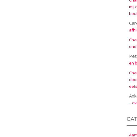
Cha
mij 
boul
Car
afhi
Cha
onde
Pet
en b
Cha
door
eets
Ank
– ov
CA
Aanw