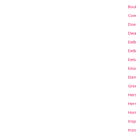
Boul
Com
Doel
Dwa
Eet
Eetb
Eets
Emo
Ete
Gre
Hers
Her
Hor
Insp
Inzi