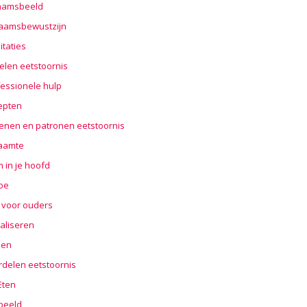
haamsbeeld
haamsbewustzijn
taties
elen eetstoornis
essionele hulp
epten
enen en patronen eetstoornis
aamte
 in je hoofd
oe
 voor ouders
aliseren
len
rdelen eetstoornis
 Eten
beeld