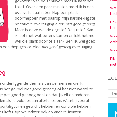
gekozen? Van de zenuwen moet ik naar het
toilet. Over een paar minuten moet ik in een
Wat 
overvolle zaal in één klap een plank
boul
doormeppen met daarop mijn hardnekkigste
Liev
negatieve overtuiging ever:
niet goed genoeg
.
hers
Maar is deze wel de ergste? De juiste? Kan
ik niet met wat beters komen én lukt het me
Waar
wel die plank door te slaan? Ben IK wel goed
eet
n een diep gewortelde
niet goed genoeg
overtuiging
Waar
Biki
met 
eg
ZO
e onderliggende thema’s van de mensen die ik
k is het gevoel niet goed genoeg of het niet waard te
 je pas goed genoeg bent en dat jijzelf en anderen
Zoe
n als je voldoet aan allerlei eisen. Waarbij vooral
(sport)figuur en gewicht hebben en controle hebben
t liefst zijn we echter ook op andere fronten