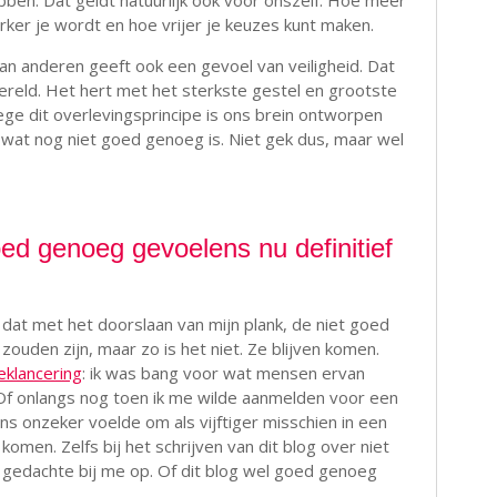
en. Dat geldt natuurlijk ook voor onszelf. Hoe meer
erker je wordt en hoe vrijer je keuzes kunt maken.
 dan anderen geeft ook een gevoel van veiligheid. Dat
wereld. Het hert met het sterkste gestel en grootste
ge dit overlevingsprincipe is ons brein ontworpen
 wat nog niet goed genoeg is. Niet gek dus, maar wel
goed genoeg gevoelens nu definitief
dat met het doorslaan van mijn plank, de niet goed
uden zijn, maar zo is het niet. Ze blijven komen.
eklancering
: ik was bang voor wat mensen ervan
Of onlangs nog toen ik me wilde aanmelden voor een
 onzeker voelde om als vijftiger misschien in een
komen. Zelfs bij het schrijven van dit blog over niet
edachte bij me op. Of dit blog wel goed genoeg