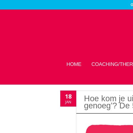
G
HOME
COACHING/THER
18
Hoe kom je ui
JAN
genoeg’? De 5