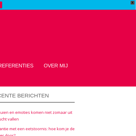
X
REFERENTIES
OVER MIJ
CENTE BERICHTEN
uien en emoties komen niet zomaar uit
ucht vallen
ntie met een eetstoornis: hoe kom je de
er door?