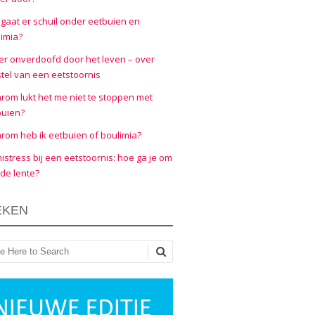
gaat er schuil onder eetbuien en
imia?
er onverdoofd door het leven – over
tel van een eetstoornis
om lukt het me niet te stoppen met
buien?
om heb ik eetbuien of boulimia?
nistress bij een eetstoornis: hoe ga je om
de lente?
EKEN
ken