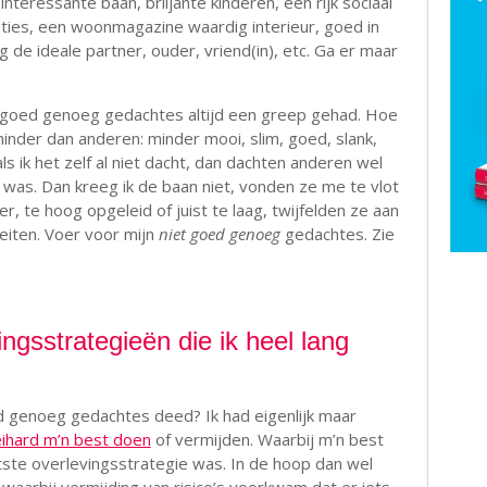
interessante baan, briljante kinderen, een rijk sociaal
ties, een woonmagazine waardig interieur, goed in
 de ideale partner, ouder, vriend(in), etc. Ga er maar
 goed genoeg gedachtes altijd een greep gehad. Hoe
minder dan anderen: minder mooi, slim, goed, slank,
 als ik het zelf al niet dacht, dan dachten anderen wel
 was. Dan kreeg ik de baan niet, vonden ze me te vlot
er, te hoog opgeleid of juist te laag, twijfelden ze aan
eiten. Voer voor mijn
niet goed genoeg
gedachtes. Zie
ngsstrategieën die ik heel lang
d genoeg gedachtes deed? Ik had eigenlijk maar
eihard m’n best doen
of vermijden. Waarbij m’n best
tste overlevingsstrategie was. In de hoop dan wel