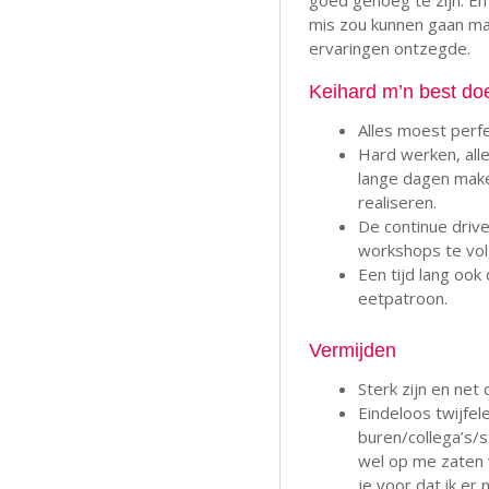
goed genoeg te zijn. En
mis zou kunnen gaan ma
ervaringen ontzegde.
Keihard m’n best do
Alles moest perfec
Hard werken, alle
lange dagen make
realiseren.
De continue drive
workshops te vol
Een tijd lang ook
eetpatroon.
Vermijden
Sterk zijn en net
Eindeloos twijfel
buren/collega’s/s
wel op me zaten w
je voor dat ik er 