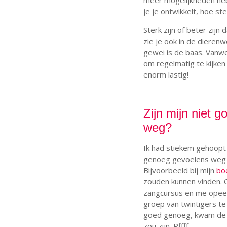
meer mogelijkheden hebb
je je ontwikkelt, hoe st
Sterk zijn of beter zijn
zie je ook in de dieren
gewei is de baas. Vanwe
om regelmatig te kijken
enorm lastig!
Zijn mijn niet 
weg?
Ik had stiekem gehoopt 
genoeg gevoelens weg zo
Bijvoorbeeld bij mijn
bo
zouden kunnen vinden. 
zangcursus en me opeens
groep van twintigers te 
goed genoeg, kwam de g
zou zijn. Pffff.