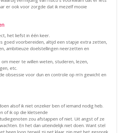
 waarbij vermijding van risico’s voorkwam dat er iets
ar er ook voor zorgde dat ik mezelf mooie
en
t, het liefst in één keer.
s goed voorbereiden, altijd een stapje extra zetten,
n, ambitieuze doelstellingen neerzetten en
 om meer te willen weten, studeren, lezen,
gen, etc.
 de obsessie voor dun en controle op m’n gewicht en
 doen alsof ik niet onzeker ben of iemand nodig heb.
en of ik op die kletsende
tudiegenoten zou afstappen of niet. Uit angst of ze
achten. En het dan uiteindelijk niet doen. Want stel
net heen loop terwijl zij net klaar zijn met het gesprek.