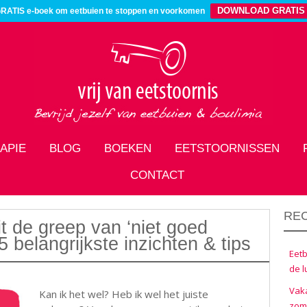
DOWNLOAD GRATIS
RATIS e-boek om eetbuien te stoppen en voorkomen
APIE
BLOG
BOEKEN
EETSTOORNISSEN
CONTACT
RE
t de greep van ‘niet goed
 belangrijkste inzichten & tips
Eetb
de l
Vaka
Kan ik het wel? Heb ik wel het juiste
zom