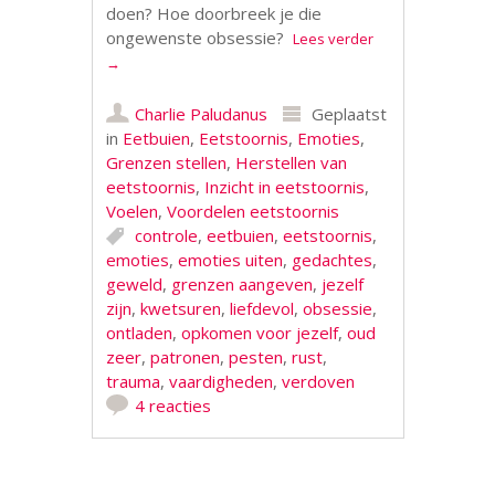
doen? Hoe doorbreek je die
ongewenste obsessie?
Lees verder
→
Charlie Paludanus
Geplaatst
in
Eetbuien
,
Eetstoornis
,
Emoties
,
Grenzen stellen
,
Herstellen van
eetstoornis
,
Inzicht in eetstoornis
,
Voelen
,
Voordelen eetstoornis
controle
,
eetbuien
,
eetstoornis
,
emoties
,
emoties uiten
,
gedachtes
,
geweld
,
grenzen aangeven
,
jezelf
zijn
,
kwetsuren
,
liefdevol
,
obsessie
,
ontladen
,
opkomen voor jezelf
,
oud
zeer
,
patronen
,
pesten
,
rust
,
trauma
,
vaardigheden
,
verdoven
4 reacties