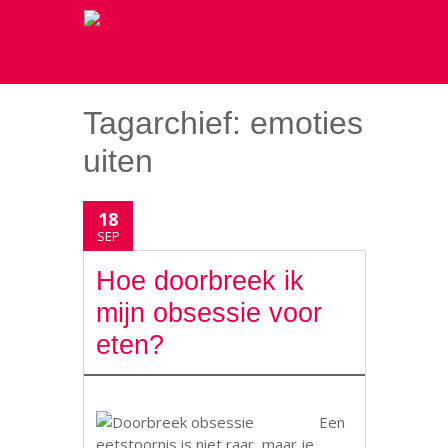
Tagarchief:
emoties
uiten
18
SEP
Hoe doorbreek ik
mijn obsessie voor
eten?
Een
eetstoornis is niet raar, maar je