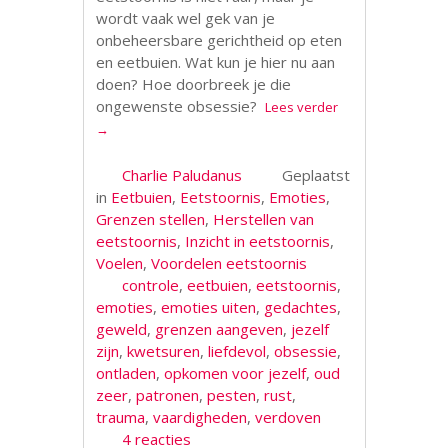
wordt vaak wel gek van je
onbeheersbare gerichtheid op eten
en eetbuien. Wat kun je hier nu aan
doen? Hoe doorbreek je die
ongewenste obsessie?
Lees verder
→
Charlie Paludanus
Geplaatst
in
Eetbuien
,
Eetstoornis
,
Emoties
,
Grenzen stellen
,
Herstellen van
eetstoornis
,
Inzicht in eetstoornis
,
Voelen
,
Voordelen eetstoornis
controle
,
eetbuien
,
eetstoornis
,
emoties
,
emoties uiten
,
gedachtes
,
geweld
,
grenzen aangeven
,
jezelf
zijn
,
kwetsuren
,
liefdevol
,
obsessie
,
ontladen
,
opkomen voor jezelf
,
oud
zeer
,
patronen
,
pesten
,
rust
,
trauma
,
vaardigheden
,
verdoven
4 reacties