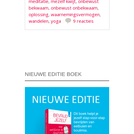
meditatie
,
mezelf kwijt
,
onbewust
bekwaam
,
onbewust onbekwaam
,
oplossing
,
waarnemingsvermogen
,
wandelen
,
yoga
9 reacties
Berichtnavigatie
NIEUWE EDITIE BOEK