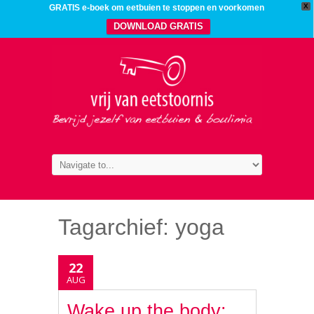
X
GRATIS e-boek om eetbuien te stoppen en voorkomen
DOWNLOAD GRATIS
Tagarchief:
yoga
22
AUG
Wake up the body: