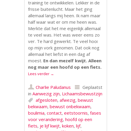
training te ontwikkelen. Lekker in de
frisse buitenlucht. Maar het ging
allemaal langs mij heen. Ik nam maar
half waar wat er om me heen was.
Merkte dat het me eigenlijk allemaal
te veel was. Het was weer eens zo
ver. Te hard gewerkt. Te veel hooi
op mijn vork genomen. Dat ook nog
allemaal het liefst in een dag af
moest.
En dan mezelf kwijt. Alleen
nog maar een hoofd op een fiets.
Lees verder
→
Charlie Paludanus
Geplaatst
in
Aanwezig zijn
,
Lichaamsbewustzijn
afgesloten
,
afwezig
,
bewust
bekwaam
,
bewust onbekwaam
,
boulimia
,
contact
,
eetstoornis
,
fases
voor verandering
,
hoofd op een
fiets
,
je lijf kwijt
,
koken
,
lijf
,