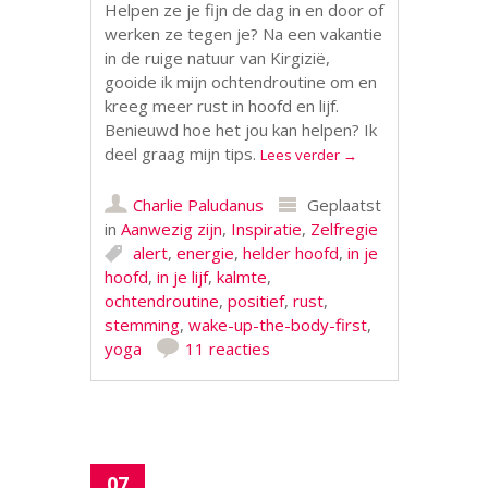
Helpen ze je fijn de dag in en door of
werken ze tegen je? Na een vakantie
in de ruige natuur van Kirgizië,
gooide ik mijn ochtendroutine om en
kreeg meer rust in hoofd en lijf.
Benieuwd hoe het jou kan helpen? Ik
deel graag mijn tips.
Lees verder
→
Charlie Paludanus
Geplaatst
in
Aanwezig zijn
,
Inspiratie
,
Zelfregie
alert
,
energie
,
helder hoofd
,
in je
hoofd
,
in je lijf
,
kalmte
,
ochtendroutine
,
positief
,
rust
,
stemming
,
wake-up-the-body-first
,
yoga
11 reacties
07