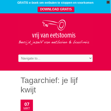
X
GRATIS e-boek om eetbuien te stoppen en voorkomen
DOWNLOAD GRATIS
Tagarchief:
je lijf
kwijt
07
MRT