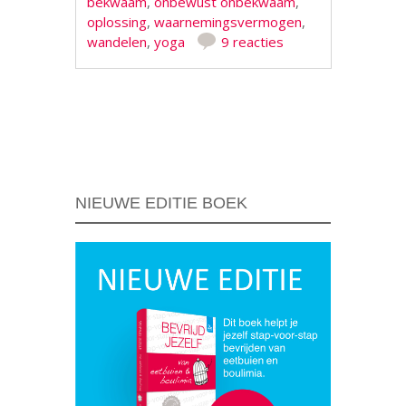
bekwaam
,
onbewust onbekwaam
,
oplossing
,
waarnemingsvermogen
,
wandelen
,
yoga
9 reacties
Berichtnavigatie
NIEUWE EDITIE BOEK