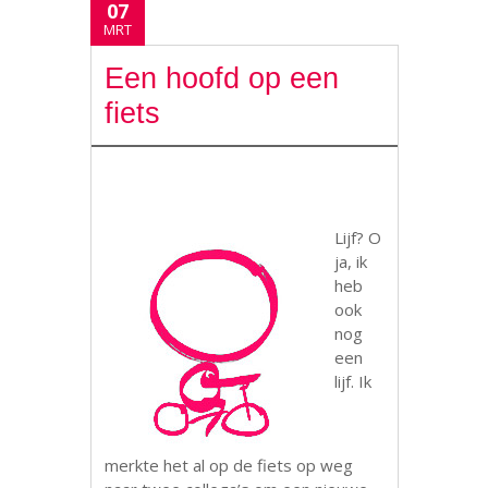
07
MRT
Een hoofd op een
fiets
Lijf? O
ja, ik
heb
ook
nog
een
lijf. Ik
merkte het al op de fiets op weg