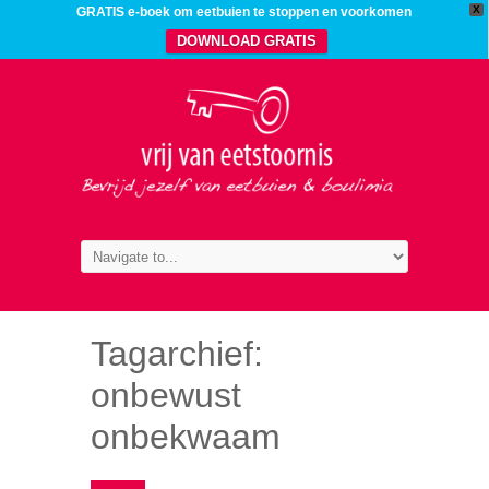
X
GRATIS e-boek om eetbuien te stoppen en voorkomen
DOWNLOAD GRATIS
Tagarchief:
onbewust
onbekwaam