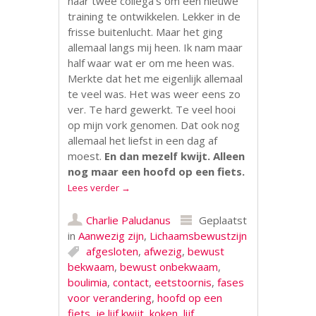
naar twee collega’s om een nieuwe
training te ontwikkelen. Lekker in de
frisse buitenlucht. Maar het ging
allemaal langs mij heen. Ik nam maar
half waar wat er om me heen was.
Merkte dat het me eigenlijk allemaal
te veel was. Het was weer eens zo
ver. Te hard gewerkt. Te veel hooi
op mijn vork genomen. Dat ook nog
allemaal het liefst in een dag af
moest.
En dan mezelf kwijt. Alleen
nog maar een hoofd op een fiets.
Lees verder
→
Charlie Paludanus
Geplaatst
in
Aanwezig zijn
,
Lichaamsbewustzijn
afgesloten
,
afwezig
,
bewust
bekwaam
,
bewust onbekwaam
,
boulimia
,
contact
,
eetstoornis
,
fases
voor verandering
,
hoofd op een
fiets
,
je lijf kwijt
,
koken
,
lijf
,